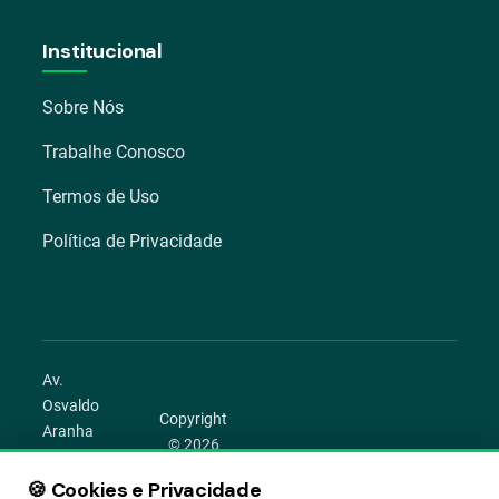
Institucional
Sobre Nós
Trabalhe Conosco
Termos de Uso
Política de Privacidade
Av.
Osvaldo
Copyright
Aranha
© 2026
1022 –
Aegro.
Bom
🍪 Cookies e Privacidade
play_circle
camera_alt
public
work
Todos os