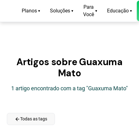
Para
Planos
Soluções
Educação
▾
▾
▾
▾
Você
Artigos sobre Guaxuma
Mato
1 artigo encontrado com a tag "Guaxuma Mato"
arrow_back
Todas as tags