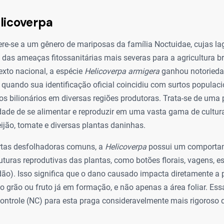
licoverpa
ere-se a um gênero de mariposas da família Noctuidae, cujas la
as ameaças fitossanitárias mais severas para a agricultura bra
exto nacional, a espécie
Helicoverpa armigera
ganhou notoriedad
quando sua identificação oficial coincidiu com surtos populac
s bilionários em diversas regiões produtoras. Trata-se de uma 
ade de se alimentar e reproduzir em uma vasta gama de culturas
eijão, tomate e diversas plantas daninhas.
artas desfolhadoras comuns, a
Helicoverpa
possui um comportam
uturas reprodutivas das plantas, como botões florais, vagens, 
dão). Isso significa que o dano causado impacta diretamente a 
i o grão ou fruto já em formação, e não apenas a área foliar. Ess
Controle (NC) para esta praga consideravelmente mais rigoroso 