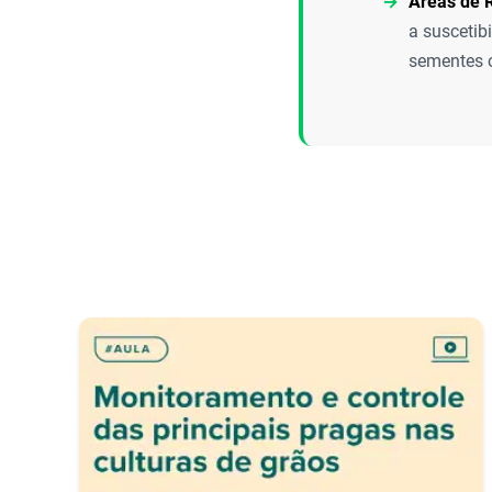
Áreas de 
a suscetib
sementes 