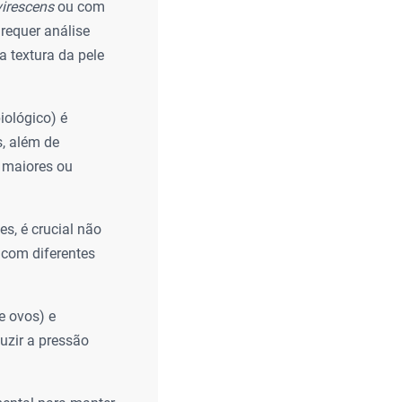
virescens
ou com
 requer análise
a textura da pele
iológico) é
, além de
 maiores ou
es, é crucial não
 com diferentes
e ovos) e
uzir a pressão