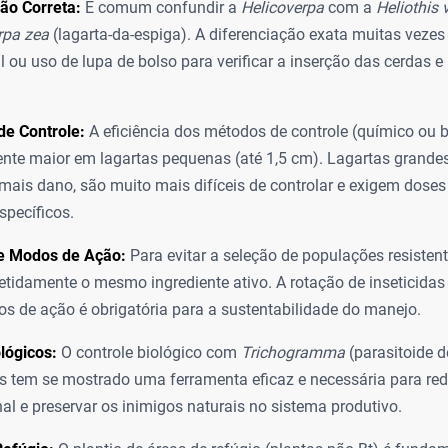
ção Correta:
É comum confundir a
Helicoverpa
com a
Heliothis 
rpa zea
(lagarta-da-espiga). A diferenciação exata muitas vezes
l ou uso de lupa de bolso para verificar a inserção das cerdas e 
e Controle:
A eficiência dos métodos de controle (químico ou b
nte maior em lagartas pequenas (até 1,5 cm). Lagartas grandes
ais dano, são muito mais difíceis de controlar e exigem doses
specíficos.
e Modos de Ação:
Para evitar a seleção de populações resistent
epetidamente o mesmo ingrediente ativo. A rotação de inseticidas
 de ação é obrigatória para a sustentabilidade do manejo.
lógicos:
O controle biológico com
Trichogramma
(parasitoide d
s tem se mostrado uma ferramenta eficaz e necessária para red
al e preservar os inimigos naturais no sistema produtivo.