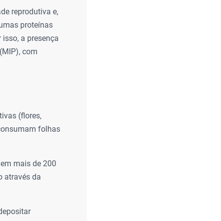
de reprodutiva e,
gumas proteínas
 isso, a presença
 (MIP), com
ivas (flores,
 consumam folhas
o em mais de 200
o através da
depositar