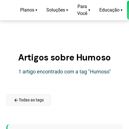
Para
Planos
Soluções
Educação
▾
▾
▾
▾
Você
Artigos sobre Humoso
1 artigo encontrado com a tag "Humoso"
arrow_back
Todas as tags