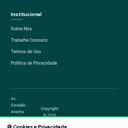
Institucional
Sobre Nós
Trabalhe Conosco
Termos de Uso
Política de Privacidade
Av.
Osvaldo
Copyright
Aranha
© 2026
1022 –
Aegro.
Bom
🍪 Cookies e Privacidade