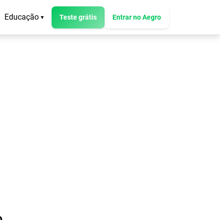
Educação
Teste grátis
Entrar no Aegro
▾
o