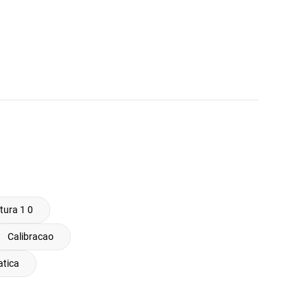
tura 1 0
Calibracao
atica