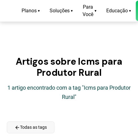
Para
Planos
Soluções
Educação
▾
▾
▾
▾
Você
Artigos sobre Icms para
Produtor Rural
1 artigo encontrado com a tag "Icms para Produtor
Rural"
arrow_back
Todas as tags