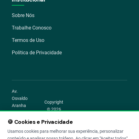
Sobre Nós
Trabalhe Conosco
Termos de Uso
Política de Privacidade
Av.
Osvaldo
Copyright
Aranha
© 2026
1022 –
Aegro.
Bom
🍪 Cookies e Privacidade
play_circle
camera_alt
public
work
Todos os
Fim,
direitos
Usamos cookies para melhorar sua experiência, personalizar
Porto
reservados.
conteúdo e analisar nosso tráfego. Ao clicar em "Aceitar todos",