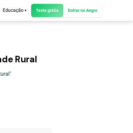
Educação
Teste grátis
Entrar no Aegro
▾
ade Rural
ural"