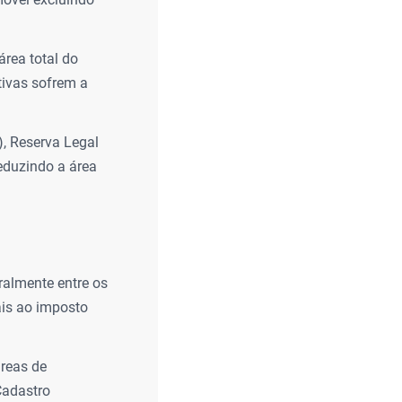
rea total do
tivas sofrem a
, Reserva Legal
reduzindo a área
ralmente entre os
ais ao imposto
áreas de
Cadastro