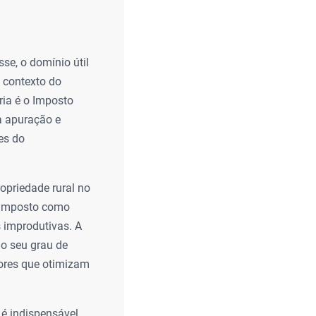
se, o domínio útil
 contexto do
ria é o Imposto
ja apuração e
es do
opriedade rural no
 o imposto como
 improdutivas. A
 o seu grau de
tores que otimizam
 é indispensável