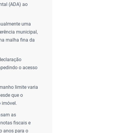
ntal (ADA) ao
nualmente uma
erência municipal,
na malha fina da
declaração
impedindo o acesso
manho limite varia
desde que o
o imóvel.
asam as
notas fiscais e
o anos para o