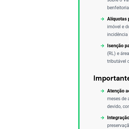
benfeitoria
Alíquotas 
imóvel e d
incidência
Isenção p
(RL) e áre
tributável
Important
Atenção a
meses de a
devido, co
Integraçã
preservaçã