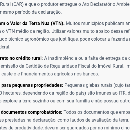
Rural (CAR) e que o produtor entregue o Ato Declaratório Ambie
mesmo período da declaração.
om o Valor da Terra Nua (VTN):
Muitos municípios publicam a
 o VTN médio da região. Utilizar valores muito abaixo dessa ref
do técnico agronômico que justifique, pode colocar a fazenda 
deral.
reto no crédito rural:
A inadimplência ou a falta de entrega da 
 emissão da Certidão de Regularidade Fiscal do Imóvel Rural, 
e custeio e financiamentos agrícolas nos bancos.
 para pequenas propriedades:
Pequenas glebas rurais (cujo ta
0 hectares, dependendo da região do país) são imunes ao ITR, 
io explore a terra sozinho ou com sua família e não possua outr
 documentos comprobatórios:
Todos os documentos que emb
s prestadas na declaração, como laudos de avaliação da terra, 
es de produtividade, devem ser guardados por no mínimo cinc