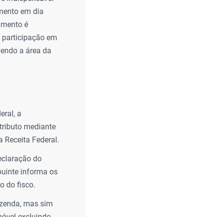
amento em dia
umento é
, participação em
vendo a área da
ral, a
 tributo mediante
 Receita Federal.
eclaração do
ibuinte informa os
o do fisco.
azenda, mas sim
móvel excluindo