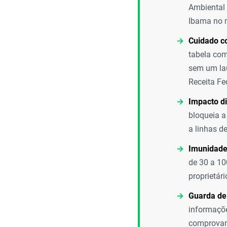
Ambiental 
Ibama no 
Cuidado c
tabela com
sem um lau
Receita Fe
Impacto di
bloqueia a
a linhas d
Imunidade
de 30 a 10
proprietár
Guarda de
informaçõe
comprovant