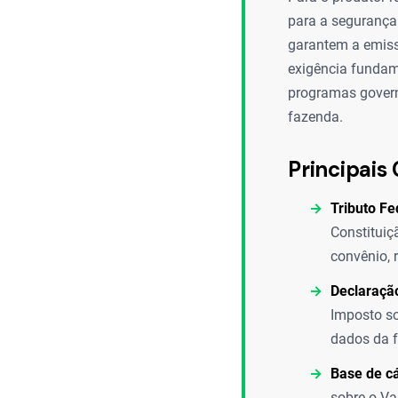
para a segurança 
garantem a emiss
exigência fundame
programas govern
fazenda.
Principais 
Tributo Fe
Constituiç
convênio, 
Declaraçã
Imposto so
dados da f
Base de cá
sobre o Va