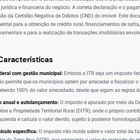
jurídica e financeira do negócio. A correta declaração e o pag
ão da Certidão Negativa de Débitos (CND) do imóvel. Este doc
ntal para a obtenção de crédito rural, financiamentos de safra
amentais e para a realização de transações imobiliárias envol
Características
deral com gestão municipal:
Embora o ITR seja um imposto fede
ão permite que os municípios optem por arrecadar e fiscalizar o
retendo 100% do valor arrecadado, desde que sigam as regras da
o anual e autolançamento:
O imposto é apurado por meio da D
bre a Propriedade Territorial Rural (DITR), onde o próprio contr
azenda e calcula o valor devido, sujeito à posterior homologaçã
lculo específica:
O imposto não incide sobre o valor total da f
lor da Terra Nua (VTN), que representa o valor de mercado do i