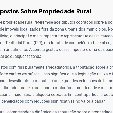
postos Sobre Propriedade Rural
 propriedade rural referem-se aos tributos cobrados sobre a pos
 de imóveis localizados fora da zona urbana dos municípios. No
leiro, o principal e mais impactante representante dessa catego
de Territorial Rural (ITR), um tributo de competência federal cu
m anualmente. A correta gestão desse imposto é uma das bas
cal de qualquer fazenda.
stos com fins puramente arrecadatórios, a tributação sobre a pr
orte caráter extrafiscal. Isso significa que a legislação utiliza
ara desestimular a manutenção de grandes extensões de terras
 tributário rural é clara: quanto maior for a propriedade e menor
cuária, maior será a alíquota cobrada. Em contrapartida, produ
 beneficiados com reduções significativas no valor a pagar.
ural, compreender a dinâmica da tributação sobre a propriedade