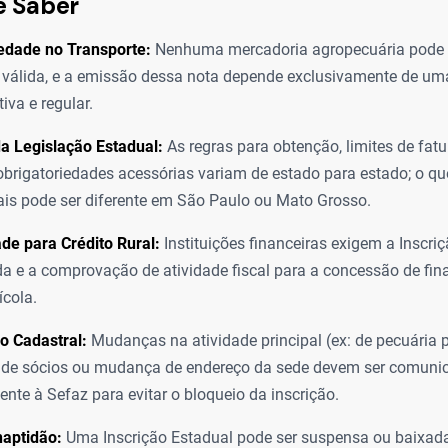
e Saber
edade no Transporte:
Nenhuma mercadoria agropecuária pode 
l válida, e a emissão dessa nota depende exclusivamente de um
iva e regular.
a Legislação Estadual:
As regras para obtenção, limites de fat
obrigatoriedades acessórias variam de estado para estado; o qu
is pode ser diferente em São Paulo ou Mato Grosso.
de para Crédito Rural:
Instituições financeiras exigem a Inscri
da e a comprovação de atividade fiscal para a concessão de fi
ícola.
o Cadastral:
Mudanças na atividade principal (ex: de pecuária p
s de sócios ou mudança de endereço da sede devem ser comuni
nte à Sefaz para evitar o bloqueio da inscrição.
naptidão:
Uma Inscrição Estadual pode ser suspensa ou baixada 