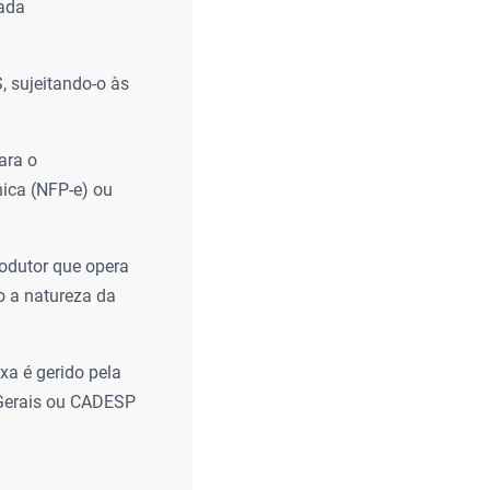
cada
, sujeitando-o às
ara o
ica (NFP-e) ou
odutor que opera
 a natureza da
xa é gerido pela
 Gerais ou CADESP