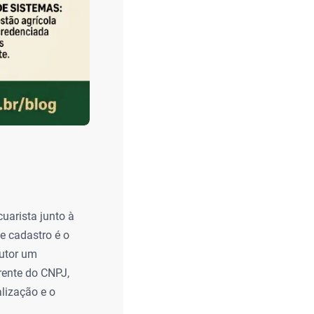
cuarista junto à
e cadastro é o
dutor um
rente do CNPJ,
alização e o