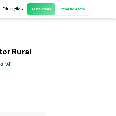
Educação
Teste grátis
Entrar no Aegro
▾
tor Rural
Rural"