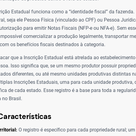
crição Estadual funciona como a “identidade fiscal” da fazenda.
ral, seja ele Pessoa Física (vinculado ao CPF) ou Pessoa Jurídi
utorização para emitir Notas Fiscais (NFP-e ou NFA-e). Sem es
e impossível comercializar a produção legalmente, transportar m
com os benefícios fiscais destinados à categoria.
acar que a Inscrição Estadual está atrelada ao estabelecimento r
soa. Isso significa que, se um mesmo produtor possuir proprie
tados diferentes, ou até mesmo unidades produtivas distintas 
ltiplas Inscrições Estaduais, uma para cada unidade produtiva
fica de cada estado. Esse registro é a base para toda a regularid
 no Brasil.
Características
ritorial:
O registro é específico para cada propriedade rural; u