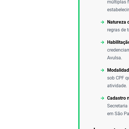
múltiplas 
estabeleci
Natureza d
regras de 
Habilitaçã
credenciam
Avulsa.
Modalidade
sob CPF qu
atividade.
Cadastro 
Secretaria
em São Pa