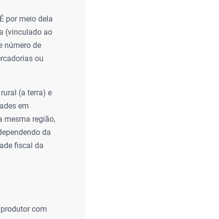
 É por meio dela
ca (vinculado ao
se número de
ercadorias ou
ural (a terra) e
dades em
na mesma região,
, dependendo da
ade fiscal da
m produtor com