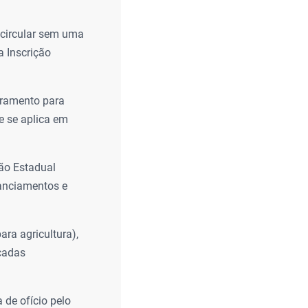
circular sem uma
a Inscrição
uramento para
e se aplica em
ção Estadual
nanciamentos e
ara agricultura),
cadas
de ofício pelo