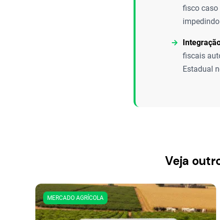
fisco caso
impedindo 
Integraçã
fiscais au
Estadual n
Veja outr
MERCADO AGRÍCOLA