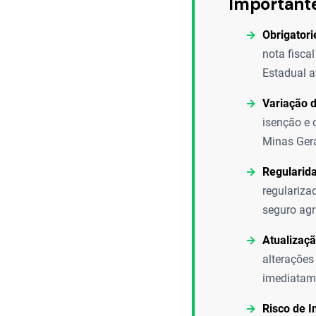
Important
Obrigatori
nota fisca
Estadual at
Variação d
isenção e 
Minas Gera
Regularida
regulariza
seguro agr
Atualizaçã
alteraçõe
imediatame
Risco de I