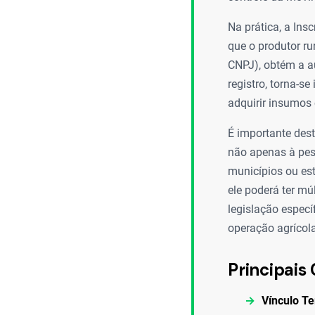
Na prática, a Ins
que o produtor ru
CNPJ), obtém a a
registro, torna-s
adquirir insumos 
É importante dest
não apenas à pes
municípios ou es
ele poderá ter mú
legislação especí
operação agrícola
Principais 
Vínculo Ter