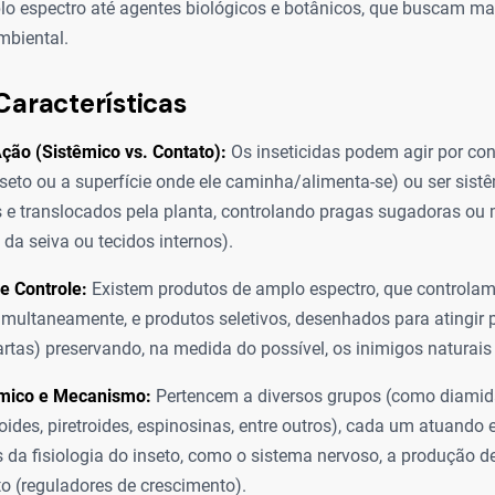
lo espectro até agentes biológicos e botânicos, que buscam mai
biental.
Características
ão (Sistêmico vs. Contato):
Os inseticidas podem agir por co
inseto ou a superfície onde ele caminha/alimenta-se) ou ser sist
 e translocados pela planta, controlando pragas sugadoras ou
da seiva ou tecidos internos).
e Controle:
Existem produtos de amplo espectro, que controlam
imultaneamente, e produtos seletivos, desenhados para atingir 
rtas) preservando, na medida do possível, os inimigos naturais 
mico e Mecanismo:
Pertencem a diversos grupos (como diamid
oides, piretroides, espinosinas, entre outros), cada um atuando 
s da fisiologia do inseto, como o sistema nervoso, a produção d
o (reguladores de crescimento).