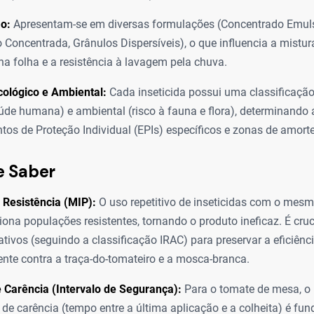
o:
Apresentam-se em diversas formulações (Concentrado Emuls
Concentrada, Grânulos Dispersíveis), o que influencia a mistur
na folha e a resistência à lavagem pela chuva.
icológico e Ambiental:
Cada inseticida possui uma classificação
aúde humana) e ambiental (risco à fauna e flora), determinando
os de Proteção Individual (EPIs) específicos e zonas de amort
e Saber
 Resistência (MIP):
O uso repetitivo de inseticidas com o me
iona populações resistentes, tornando o produto ineficaz. É cruc
 ativos (seguindo a classificação IRAC) para preservar a eficiênc
nte contra a traça-do-tomateiro e a mosca-branca.
 Carência (Intervalo de Segurança):
Para o tomate de mesa, o 
 de carência (tempo entre a última aplicação e a colheita) é fu