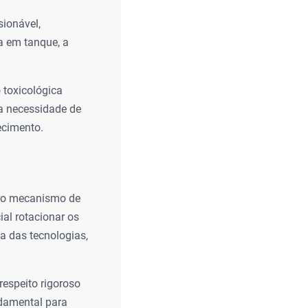
ionável,
a em tanque, a
 toxicológica
 a necessidade de
ecimento.
smo mecanismo de
ial rotacionar os
ia das tecnologias,
respeito rigoroso
ndamental para