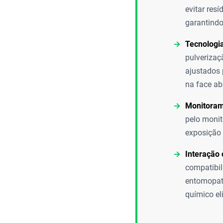
evitar res
garantindo
Tecnologia
pulverizaç
ajustados 
na face ab
Monitoram
pelo monit
exposição 
Interação 
compatibil
entomopato
químico el