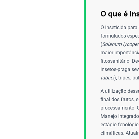
O que é In
O inseticida para
formulados espec
(
Solanum lycope
maior importânc
fitossanitário. De
insetos-praga sev
tabaci
), tripes, p
A utilização dess
final dos frutos,
processamento. O
Manejo Integrado
estágio fenológic
climáticas. Atua