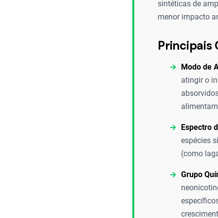
sintéticas de amp
menor impacto am
Principais 
Modo de Aç
atingir o 
absorvidos
alimentam 
Espectro d
espécies s
(como laga
Grupo Quí
neonicotin
específico
cresciment