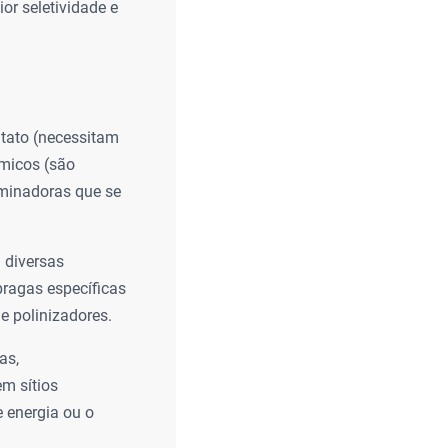
or seletividade e
ntato (necessitam
êmicos (são
 minadoras que se
 diversas
pragas específicas
e polinizadores.
as,
em sítios
e energia ou o