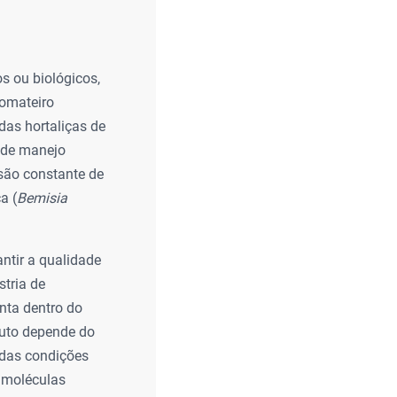
s ou biológicos,
tomateiro
das hortaliças de
 de manejo
essão constante de
a (
Bemisia
antir a qualidade
stria de
nta dentro do
duto depende do
 das condições
e moléculas