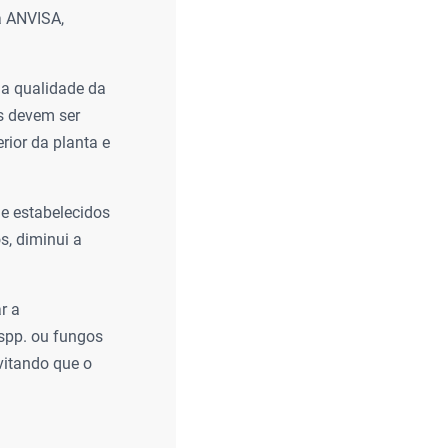
a ANVISA,
da qualidade da
s devem ser
rior da planta e
le estabelecidos
s, diminui a
r a
spp. ou fungos
vitando que o