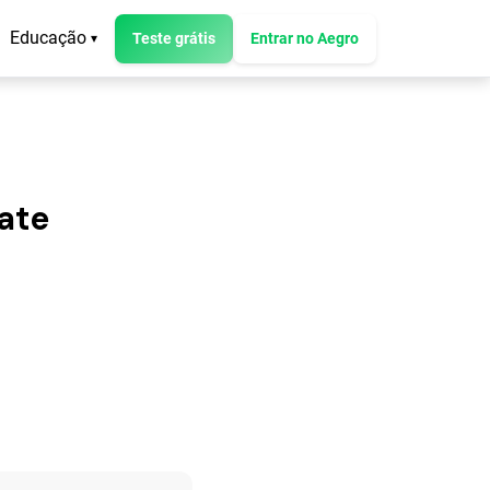
Educação
Teste grátis
Entrar no Aegro
▾
ate