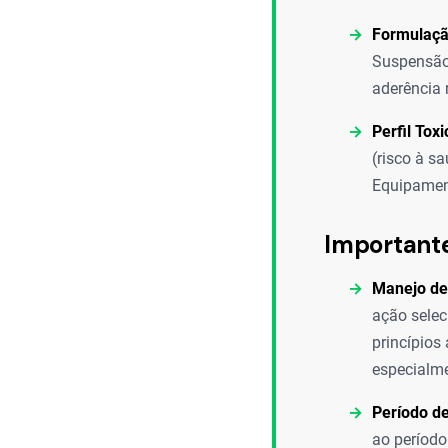
Formulaçã
Suspensão 
aderência 
Perfil Tox
(risco à s
Equipament
Important
Manejo de
ação selec
princípios
especialme
Período de
ao período