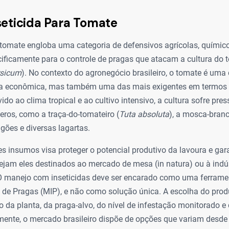
seticida Para Tomate
 tomate engloba uma categoria de defensivos agrícolas, químico
ificamente para o controle de pragas que atacam a cultura do 
rsicum
). No contexto do agronegócio brasileiro, o tomate é uma 
ia econômica, mas também uma das mais exigentes em termos
vido ao clima tropical e ao cultivo intensivo, a cultura sofre pr
eros, como a traça-do-tomateiro (
Tuta absoluta
), a mosca-branc
ulgões e diversas lagartas.
es insumos visa proteger o potencial produtivo da lavoura e gar
 sejam eles destinados ao mercado de mesa (in natura) ou à indú
 manejo com inseticidas deve ser encarado como uma ferrame
 de Pragas (MIP), e não como solução única. A escolha do pro
o da planta, da praga-alvo, do nível de infestação monitorado e
lmente, o mercado brasileiro dispõe de opções que variam desd