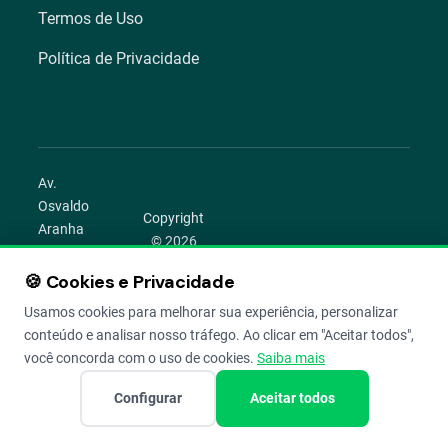
Termos de Uso
Política de Privacidade
Av.
Osvaldo
Copyright
Aranha
© 2026
1022 –
Aegro.
Bom
🍪 Cookies e Privacidade
play_circle
camera_alt
public
work
Todos os
Fim,
direitos
Usamos cookies para melhorar sua experiência, personalizar
Porto
reservados.
conteúdo e analisar nosso tráfego. Ao clicar em "Aceitar todos",
Alegre –
você concorda com o uso de cookies.
Saiba mais
RS
Configurar
Aceitar todos