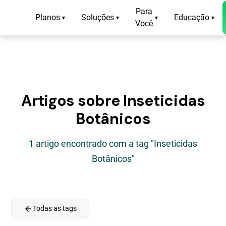
Para
Planos
Soluções
Educação
▾
▾
▾
▾
Você
Artigos sobre Inseticidas
Botânicos
1 artigo encontrado com a tag "Inseticidas
Botânicos"
arrow_back
Todas as tags