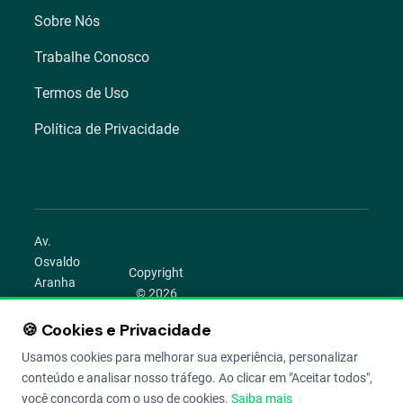
Sobre Nós
Trabalhe Conosco
Termos de Uso
Política de Privacidade
Av.
Osvaldo
Copyright
Aranha
© 2026
1022 –
Aegro.
Bom
🍪 Cookies e Privacidade
play_circle
camera_alt
public
work
Todos os
Fim,
direitos
Usamos cookies para melhorar sua experiência, personalizar
Porto
reservados.
conteúdo e analisar nosso tráfego. Ao clicar em "Aceitar todos",
Alegre –
você concorda com o uso de cookies.
Saiba mais