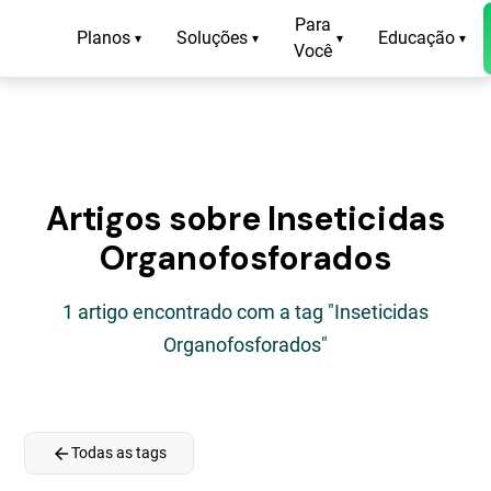
Para
Planos
Soluções
Educação
▾
▾
▾
▾
Você
Artigos sobre Inseticidas
Organofosforados
1 artigo encontrado com a tag "Inseticidas
Organofosforados"
arrow_back
Todas as tags