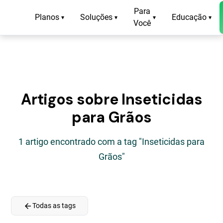
Para
Planos
Soluções
Educação
▾
▾
▾
▾
Você
Artigos sobre Inseticidas
para Grãos
1 artigo encontrado com a tag "Inseticidas para
Grãos"
arrow_back
Todas as tags