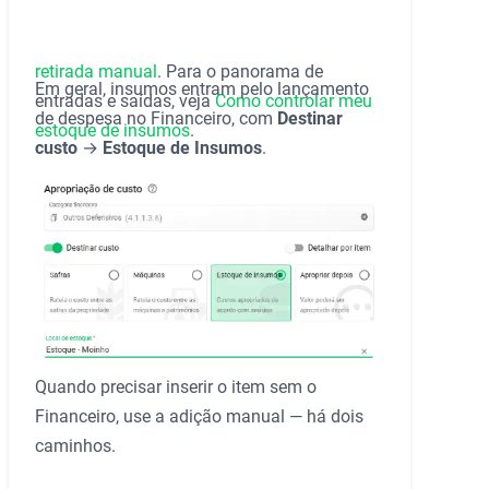
retirada manual
. Para o panorama de
Em geral, insumos entram pelo lançamento
entradas e saídas, veja
Como controlar meu
de despesa no Financeiro, com
Destinar
estoque de insumos
.
custo
→
Estoque de Insumos
.
Quando precisar inserir o item sem o
Financeiro, use a adição manual — há dois
caminhos.