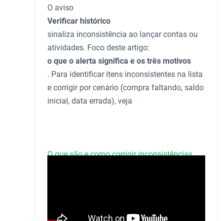
O aviso
Verificar histórico
sinaliza inconsistência ao lançar contas ou
atividades. Foco deste artigo:
o que o alerta significa e os três motivos
. Para identificar itens inconsistentes na lista
e corrigir por cenário (compra faltando, saldo
inicial, data errada), veja
O que são e como corrigir inconsistências
.
Para ler a tela do histórico, veja
aba Histórico
de item
.