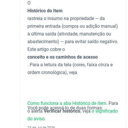
O
Histórico do Item
rastreia o insumo na propriedade — da
primeira entrada (compra ou adição manual)
à última saída (atividade, manutenção ou
abastecimento) — para evitar saldo negativo.
Este artigo cobre o
conceito e os caminhos de acesso
. Para a leitura da tela (cores, faixa cinza e
ordem cronológica), veja
Como funciona a aba Histórico de item
. Para
Você pode acessá-lo de duas formas:
o alerta
Verificar histórico
, veja
o significado
do aviso
.
23 de Jul de 2026