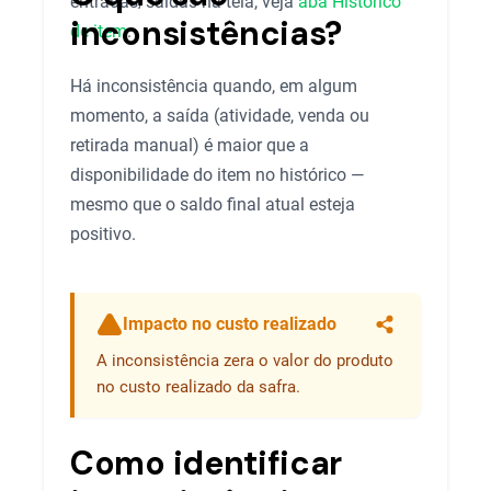
entradas/saídas na tela, veja
aba Histórico
inconsistências?
de item
.
Há inconsistência quando, em algum
momento, a saída (atividade, venda ou
retirada manual) é maior que a
disponibilidade do item no histórico —
mesmo que o saldo final atual esteja
positivo.
Impacto no custo realizado
Compartilhar
A inconsistência zera o valor do produto
no custo realizado da safra.
Como identificar