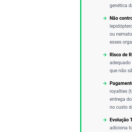
genética d
Não contro
lepidópter
ou nematoi
esses org
Risco de R
adequado p
que não sã
Pagamento
royalties 
entrega do
no custo d
Evolução 
adiciona t