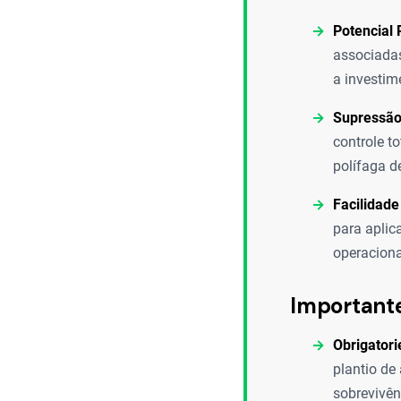
Potencial 
associadas
a investim
Supressão
controle t
polífaga d
Facilidade
para aplic
operaciona
Important
Obrigatori
plantio de
sobrevivên