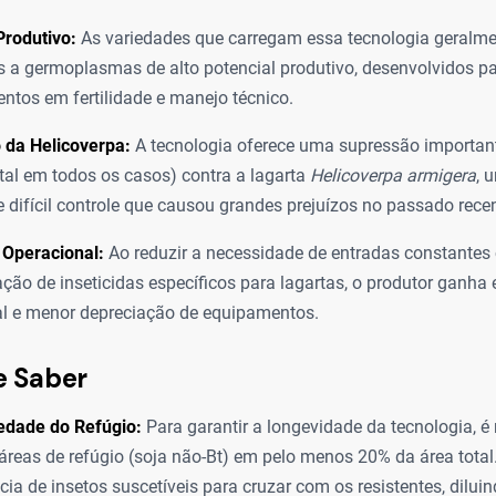
Produtivo:
As variedades que carregam essa tecnologia geralme
 a germoplasmas de alto potencial produtivo, desenvolvidos p
entos em fertilidade e manejo técnico.
 da Helicoverpa:
A tecnologia oferece uma supressão importan
otal em todos os casos) contra a lagarta
Helicoverpa armigera
, 
e difícil controle que causou grandes prejuízos no passado recen
 Operacional:
Ao reduzir a necessidade de entradas constante
ação de inseticidas específicos para lagartas, o produtor ganha 
l e menor depreciação de equipamentos.
e Saber
edade do Refúgio:
Para garantir a longevidade da tecnologia, é
 áreas de refúgio (soja não-Bt) em pelo menos 20% da área total.
cia de insetos suscetíveis para cruzar com os resistentes, diluin