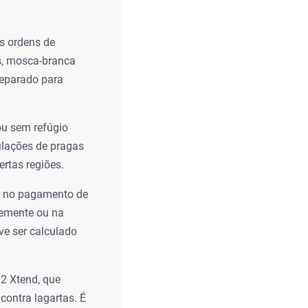
as ordens de
os, mosca-branca
separado para
u sem refúgio
ulações de pragas
rtas regiões.
a no pagamento de
semente ou na
ve ser calculado
2 Xtend, que
contra lagartas. É