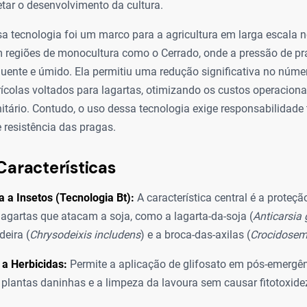
tar o desenvolvimento da cultura.
a tecnologia foi um marco para a agricultura em larga escala no
 regiões de monocultura como o Cerrado, onde a pressão de pr
uente e úmido. Ela permitiu uma redução significativa no núme
ícolas voltados para lagartas, otimizando os custos operaciona
itário. Contudo, o uso dessa tecnologia exige responsabilidade
e resistência das pragas.
Características
a a Insetos (Tecnologia Bt):
A característica central é a proteçã
 lagartas que atacam a soja, como a lagarta-da-soja (
Anticarsia
deira (
Chrysodeixis includens
) e a broca-das-axilas (
Crocidose
 a Herbicidas:
Permite a aplicação de glifosato em pós-emergênc
plantas daninhas e a limpeza da lavoura sem causar fitotoxidez