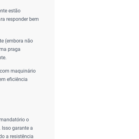
nte estão
ara responder bem
te (embora não
uma praga
te.
s com maquinário
em eficiência
 mandatório o
 Isso garante a
do a resistência