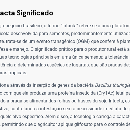
tacta Significado
ronegócio brasileiro, o termo “Intacta” refere-se a uma platafo
rícola desenvolvida para sementes, predominantemente utilizada
e, trata-se de um evento transgênico (OGM) que confere à plant
fesa e manejo. O significado prático para o produtor rural está 
as tecnologias principais em uma única semente: a tolerância 
istência a determinadas espécies de lagartas, que são pragas d
ras tropicais.
iona através da inserção de genes da bactéria
Bacillus thuringi
o com que ela produza uma proteína inseticida (Cry1Ac) letal p
do a praga se alimenta das folhas ou hastes da soja Intacta, es
tivo, controlando a infestação sem a necessidade imediata de 
aquele alvo específico. Além disso, a tecnologia carrega a caract
permitindo que o agricultor aplique glifosato para o controle d