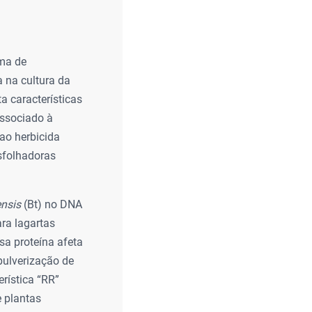
rma de
 na cultura da
a características
associado à
ao herbicida
esfolhadoras
ensis
(Bt) no DNA
ara lagartas
sa proteína afeta
pulverização de
erística “RR”
e plantas