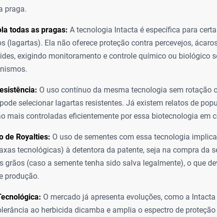
a praga.
la todas as pragas:
A tecnologia Intacta é específica para cert
os (lagartas). Ela não oferece proteção contra percevejos, ácar
des, exigindo monitoramento e controle químico ou biológico 
anismos.
esistência:
O uso contínuo da mesma tecnologia sem rotação o
ode selecionar lagartas resistentes. Já existem relatos de pop
o mais controladas eficientemente por essa biotecnologia em ce
 de Royalties:
O uso de sementes com essa tecnologia implic
(taxas tecnológicas) à detentora da patente, seja na compra da 
s grãos (caso a semente tenha sido salva legalmente), o que de
e produção.
Tecnológica:
O mercado já apresenta evoluções, como a Intacta 
olerância ao herbicida dicamba e amplia o espectro de proteção 