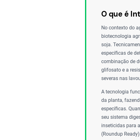
O que é In
No contexto do ag
biotecnologia ag
soja. Tecnicament
específicas de de
combinação de du
glifosato e a res
severas nas lavou
A tecnologia func
da planta, fazend
específicas. Quan
seu sistema diges
inseticidas para 
(Roundup Ready), 