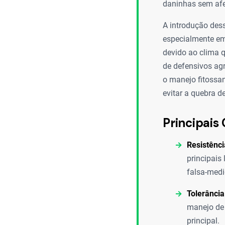
daninhas sem afe
A introdução dess
especialmente em
devido ao clima q
de defensivos agr
o manejo fitossan
evitar a quebra d
Principais 
Resistênci
principais
falsa-medi
Tolerância
manejo de 
principal.