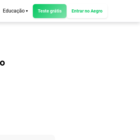
Educação
Teste grátis
Entrar no Aegro
▾
do