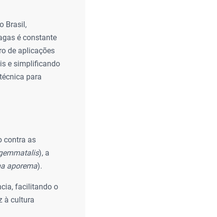
 Brasil,
agas é constante
ro de aplicações
is e simplificando
 técnica para
o contra as
 gemmatalis
), a
ma aporema
).
ia, facilitando o
 à cultura