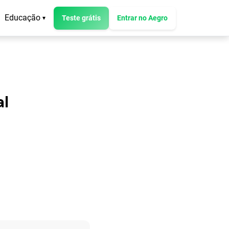
Educação
Teste grátis
Entrar no Aegro
▾
al