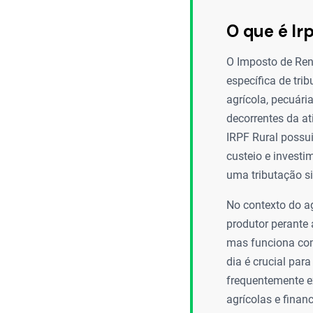
O que é Irp
O Imposto de Ren
específica de tri
agrícola, pecuári
decorrentes da at
IRPF Rural possui
custeio e investi
uma tributação si
No contexto do ag
produtor perante 
mas funciona com
dia é crucial par
frequentemente ex
agrícolas e fina