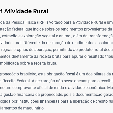
f Atividade Rural
da da Pessoa Física (IRPF) voltado para a Atividade Rural é u
butação federal que incide sobre os rendimentos provenientes d
a, extração e exploração vegetal e animal, além da transformaç
ividade rural. Diferente da declaração de rendimentos assalaria
 regras próprias de apuração, permitindo ao produtor rural ded
mentos diretamente da receita bruta para apurar o resultado tribu
mplificada sobre a receita bruta.
ronegócio brasileiro, esta obrigação fiscal é um dos pilares da
a Receita Federal. A declaração não serve apenas para o recolhi
o um comprovante oficial de renda e atividade econômica. Ma
a a gestão financeira da propriedade, pois a documentação gera
igida por instituições financeiras para a liberação de crédito ru
nciamentos de maquinário.