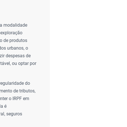
ma modalidade
a exploração
ão de produtos
dos urbanos, o
uzir despesas de
tável, ou optar por
 regularidade do
mento de tributos,
nter o IRPF em
da é
ral, seguros