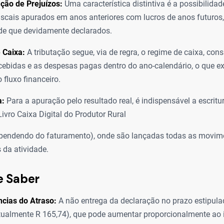
ão de Prejuízos:
Uma característica distintiva é a possibilid
fiscais apurados em anos anteriores com lucros de anos futuros,
de que devidamente declarados.
 Caixa:
A tributação segue, via de regra, o regime de caixa, con
ecebidas e as despesas pagas dentro do ano-calendário, o que e
 fluxo financeiro.
a:
Para a apuração pelo resultado real, é indispensável a escritu
Livro Caixa Digital do Produtor Rural
pendendo do faturamento), onde são lançadas todas as movim
s da atividade.
e Saber
cias do Atraso:
A não entrega da declaração no prazo estipula
ualmente R 165,74), que pode aumentar proporcionalmente ao 