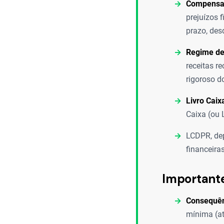
Compensaç
prejuízos 
prazo, des
Regime de
receitas r
rigoroso do
Livro Caix
Caixa (ou 
LCDPR, de
financeira
Important
Consequên
mínima (at