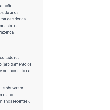
claração
zos de anos
rama gerador da
Cadastro de
 fazenda.
sultado real
o (arbitramento de
nte no momento da
que obtiveram
ra o ano-
m anos recentes).