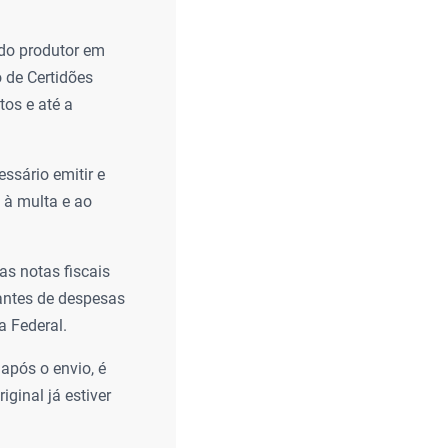
do produtor em
 de Certidões
tos e até a
ssário emitir e
 à multa e ao
s notas fiscais
antes de despesas
a Federal.
após o envio, é
iginal já estiver