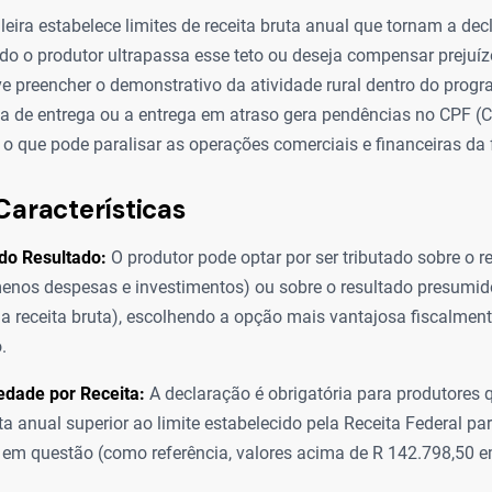
ileira estabelece limites de receita bruta anual que tornam a de
do o produtor ultrapassa esse teto ou deseja compensar prejuí
eve preencher o demonstrativo da atividade rural dentro do prog
ta de entrega ou a entrega em atraso gera pendências no CPF (
 o que pode paralisar as operações comerciais e financeiras da
Características
do Resultado:
O produtor pode optar por ser tributado sobre o re
menos despesas e investimentos) ou sobre o resultado presumid
a receita bruta), escolhendo a opção mais vantajosa fiscalme
.
edade por Receita:
A declaração é obrigatória para produtores 
uta anual superior ao limite estabelecido pela Receita Federal pa
 em questão (como referência, valores acima de R 142.798,50 e