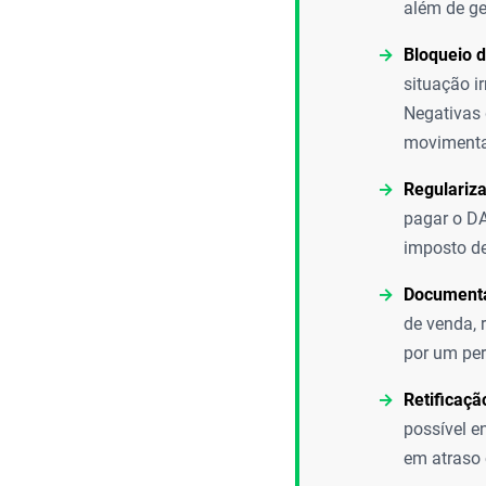
além de ge
Bloqueio d
situação i
Negativas 
movimenta
Regulariz
pagar o DA
imposto de
Documenta
de venda, 
por um per
Retificaçã
possível en
em atraso 