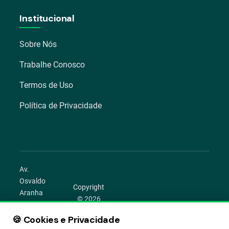
Institucional
Sobre Nós
Trabalhe Conosco
Termos de Uso
Política de Privacidade
Av.
Osvaldo
Copyright
Aranha
© 2026
1022 –
Aegro.
Bom
🍪 Cookies e Privacidade
play_circle
camera_alt
public
work
Todos os
Fim,