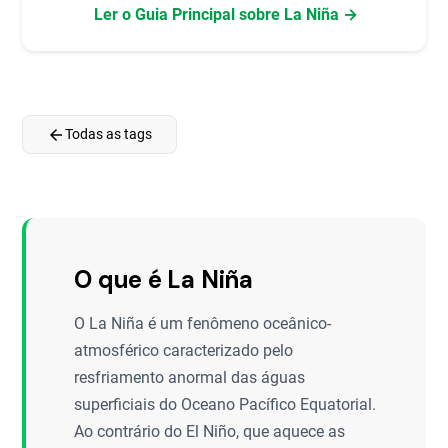
Ler o Guia Principal sobre La Niña →
arrow_back
Todas as tags
O que é La Niña
O La Niña é um fenômeno oceânico-
atmosférico caracterizado pelo
resfriamento anormal das águas
superficiais do Oceano Pacífico Equatorial.
Ao contrário do El Niño, que aquece as