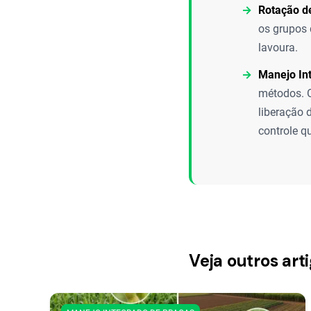
Rotação d
os grupos 
lavoura.
Manejo In
métodos. O
liberação 
controle q
Veja outros ar