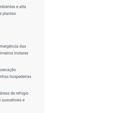
bientes e alta
e plantas
emergência das
imeiros instares
essecação
ninhas hospedeiras
áreas de refúgio
 suscetíveis e