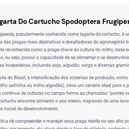
garta Do Cartucho Spodoptera Frugipe
giperda
, popularmente conhecida como lagarta-do-cartucho, é 
a das pragas mais destrutivas e desafiadoras do agronegócio b
te reconhecida como a praga-chave da cultura do milho, trata-
a, ou seja, possui a capacidade de se alimentar e se desenvolv
as hospedeiras, incluindo soja, algodão, sorgo e diversas gramí
ola do Brasil, a intensificação dos sistemas de produção, como
lho safrinha ou milho-algodão), criou um cenário ideal para a p
a contínua de culturas no campo forma as chamadas “pontes ve
cartucho encontre alimento o ano inteiro, migrando de uma lav
e inicial de desenvolvimento.
tica de compreender e manejar essa praga reside no seu alto p
lho, por exemplo, ela ataca desde a fase de plântula, podendo