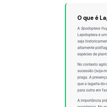
O que é La
A
Spodoptera fru
Lepidoptera e um
seja historicamen
altamente polífag
espécies de plant
No contexto agríc
sucessão (soja-mi
praga. A presenç
que a lagarta-do-
para outra em fas
A importância prá
econômico. No mi