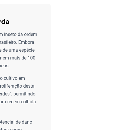
rda
um inseto da ordem
rasileiro. Embora
se de uma espécie
er em mais de 100
neas.
 o cultivo em
roliferação desta
rdes”, permitindo
oura recém-colhida
otencial de dano
 atuar como