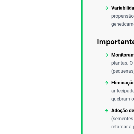
Variabilid
propensão 
geneticame
Important
Monitoram
plantas. O
(pequenas)
Eliminação
antecipada
quebram o 
Adoção de 
(sementes 
retardar a 