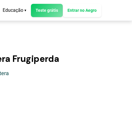
Educação
Teste grátis
Entrar no Aegro
▾
ra Frugiperda
tera