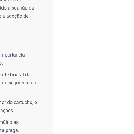
vido à sua rápida
 e a adoção de
importância
s.
arte frontal da
timo segmento do
ior do cartucho, o
zações.
múltiplas
da praga.