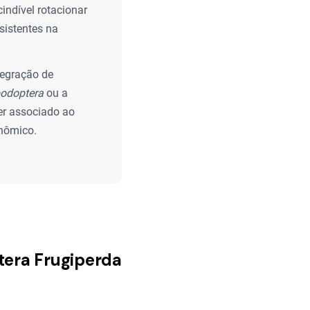
cindível rotacionar
sistentes na
tegração de
podoptera
ou a
ser associado ao
onômico.
tera Frugiperda