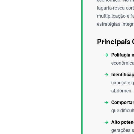
lagarta-rosca cor
multiplicação e f
estratégias integ
Principais 
Polifagia 
econômica,
Identificaç
cabeça e q
abdômen.
Comportam
que dificu
Alto poten
gerações 