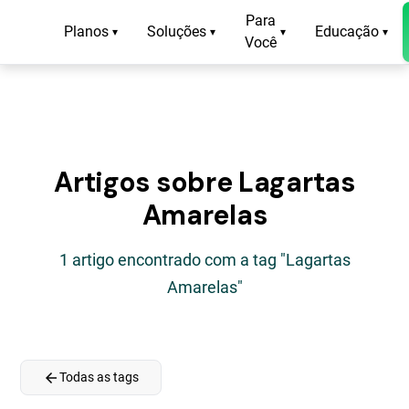
Para
Planos
Soluções
Educação
▾
▾
▾
▾
Você
Artigos sobre Lagartas
Amarelas
1 artigo encontrado com a tag "Lagartas
Amarelas"
arrow_back
Todas as tags