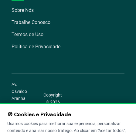
Sobre Nós
Trabalhe Conosco
Termos de Uso
Política de Privacidade
Av.
Osvaldo
Copyright
Aranha
© 2026
1022 –
Aegro.
Bom
🍪 Cookies e Privacidade
play_circle
camera_alt
public
work
Todos os
Fim,
direitos
Usamos cookies para melhorar sua experiência, personalizar
Porto
reservados.
conteúdo e analisar nosso tráfego. Ao clicar em "Aceitar todos",
Alegre –