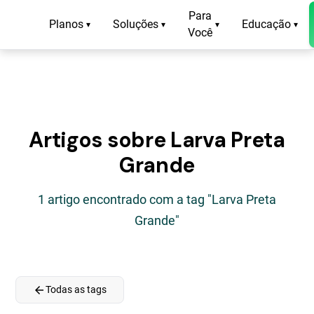
Para
Planos
Soluções
Educação
▾
▾
▾
▾
Você
Artigos sobre Larva Preta
Grande
1 artigo encontrado com a tag "Larva Preta
Grande"
arrow_back
Todas as tags