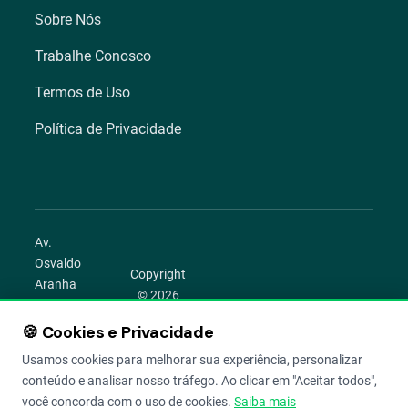
Sobre Nós
Trabalhe Conosco
Termos de Uso
Política de Privacidade
Av.
Osvaldo
Copyright
Aranha
© 2026
1022 –
Aegro.
Bom
🍪 Cookies e Privacidade
play_circle
camera_alt
public
work
Todos os
Fim,
direitos
Usamos cookies para melhorar sua experiência, personalizar
Porto
reservados.
conteúdo e analisar nosso tráfego. Ao clicar em "Aceitar todos",
Alegre –
você concorda com o uso de cookies.
Saiba mais