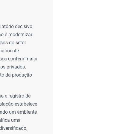
atório decisivo
ção é modernizar
rsos do setor
onalmente
usca conferir maior
cos privados,
nto da produção
o e registro de
islação estabelece
iando um ambiente
nifica uma
iversificado,