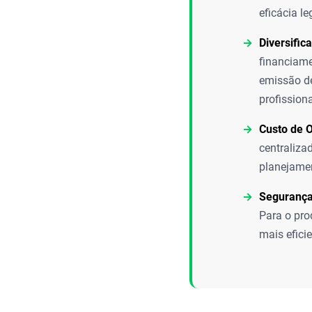
eficácia le
Diversific
financiame
emissão de
profission
Custo de 
centraliza
planejamen
Segurança
Para o prod
mais efici