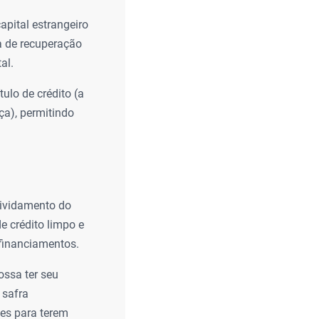
capital estrangeiro
a de recuperação
al.
tulo de crédito (a
a), permitindo
dividamento do
e crédito limpo e
 financiamentos.
ossa ter seu
 safra
es para terem