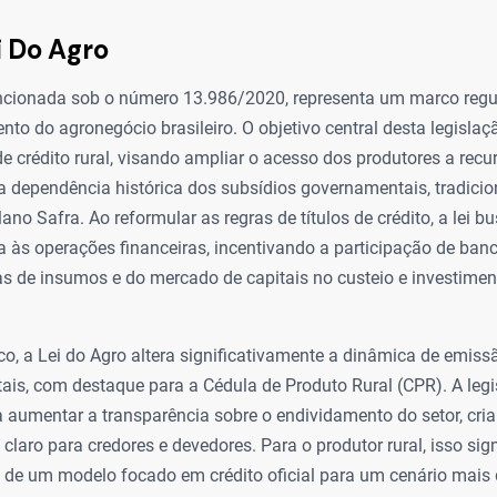
i Do Agro
ancionada sob o número 13.986/2020, representa um marco regul
nto do agronegócio brasileiro. O objetivo central desta legisla
e crédito rural, visando ampliar o acesso dos produtores a recu
 a dependência histórica dos subsídios governamentais, tradici
lano Safra. Ao reformular as regras de títulos de crédito, a lei b
a às operações financeiras, incentivando a participação de ban
ias de insumos e do mercado de capitais no custeio e investime
co, a Lei do Agro altera significativamente a dinâmica de emissã
ais, com destaque para a Cédula de Produto Rural (CPR). A leg
aumentar a transparência sobre o endividamento do setor, cr
claro para credores e devedores. Para o produtor rural, isso sig
 de um modelo focado em crédito oficial para um cenário mais d