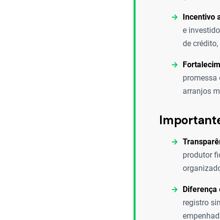
Incentivo 
e investid
de crédito,
Fortalecim
promessa d
arranjos m
Important
Transparê
produtor f
organizado
Diferença 
registro si
empenhada)