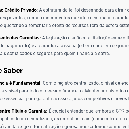
ao Crédito Privado:
A estrutura da lei foi desenhada para atrair 
ores privados, criando instrumentos que oferecem maior garanti
 o que tende a fomentar a oferta de recursos fora da esfera estat
ento das Garantias:
A legislação clarificou a distinção entre o tí
e pagamento) e a garantia acessória (o bem dado em seguranç
ais sofisticados e seguros para quem financia a safra.
e Saber
ncia é Fundamental:
Com o registro centralizado, o nível de en
ica visível para todo o mercado financeiro. Manter um histórico d
 é essencial para garantir acesso a juros competitivos e novos
entre Título e Garantia:
É crucial entender que, embora a CPR p
mplificado ou centralizado, as garantias reais (como a terra ou a
 ainda exigem formalização rigorosa nos cartórios competent