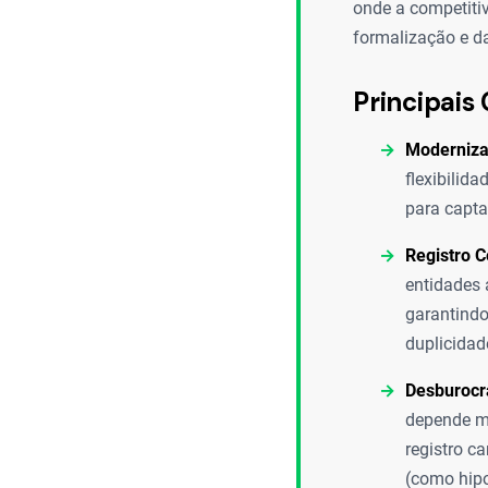
onde a competiti
formalização e da
Principais 
Moderniza
flexibilid
para capta
Registro C
entidades 
garantindo
duplicidad
Desburocra
depende ma
registro c
(como hipo