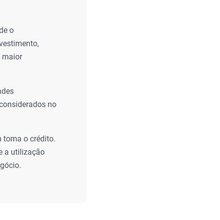
de o
nvestimento,
 maior
ades
 considerados no
 toma o crédito.
e a utilização
gócio.