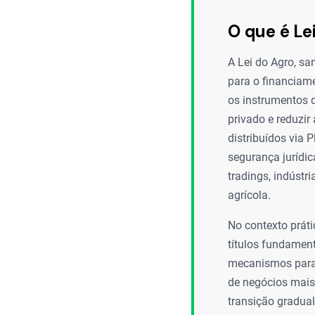
O que é Le
A Lei do Agro, s
para o financiame
os instrumentos d
privado e reduzir
distribuídos via P
segurança jurídic
tradings, indústr
agrícola.
No contexto práti
títulos fundament
mecanismos para 
de negócios mais 
transição gradual