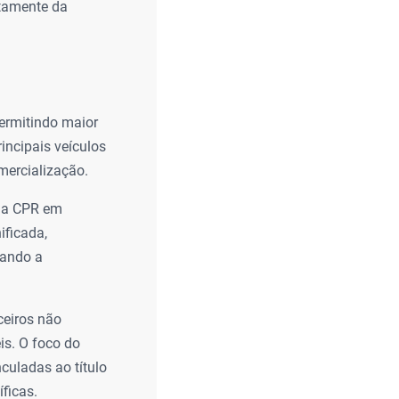
etamente da
permitindo maior
incipais veículos
mercialização.
 da CPR em
ificada,
tando a
ceiros não
is. O foco do
nculadas ao título
íficas.