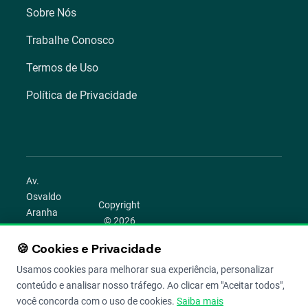
Sobre Nós
Trabalhe Conosco
Termos de Uso
Política de Privacidade
Av.
Osvaldo
Copyright
Aranha
© 2026
1022 –
Aegro.
Bom
🍪 Cookies e Privacidade
play_circle
camera_alt
public
work
Todos os
Fim,
direitos
Usamos cookies para melhorar sua experiência, personalizar
Porto
reservados.
conteúdo e analisar nosso tráfego. Ao clicar em "Aceitar todos",
Alegre –
você concorda com o uso de cookies.
Saiba mais
RS