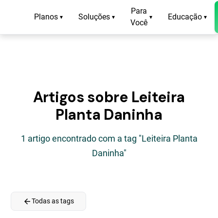
Para
Planos
Soluções
Educação
▾
▾
▾
▾
Você
Artigos sobre Leiteira
Planta Daninha
1 artigo encontrado com a tag "Leiteira Planta
Daninha"
arrow_back
Todas as tags