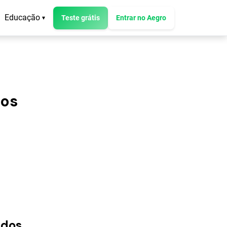
Educação
Teste grátis
Entrar no Aegro
▾
dos
idos