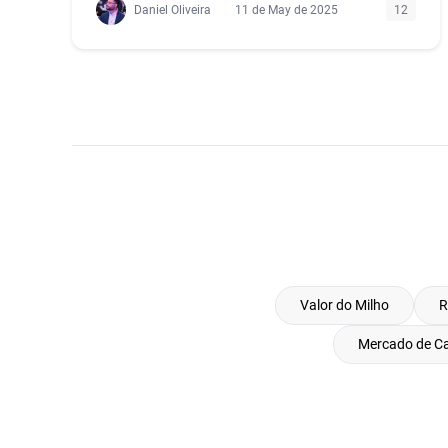
Daniel Oliveira
11 de May de 2025
12
Valor do Milho
R
Mercado de C