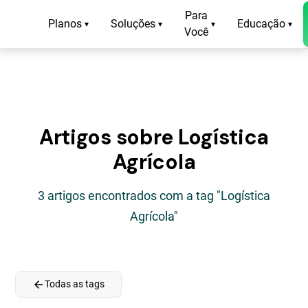
Para
Planos
Soluções
Educação
▾
▾
▾
▾
Você
Artigos sobre Logística
Agrícola
3 artigos encontrados com a tag "Logística
Agrícola"
arrow_back
Todas as tags