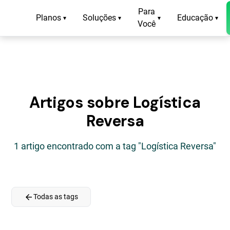
Para
Planos
Soluções
Educação
▾
▾
▾
▾
Você
Artigos sobre Logística
Reversa
1 artigo encontrado com a tag "Logística Reversa"
arrow_back
Todas as tags