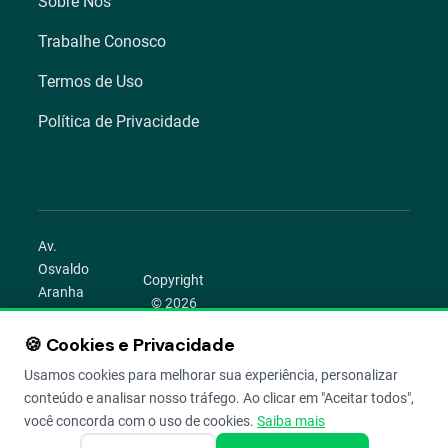
Sobre Nós
Trabalhe Conosco
Termos de Uso
Política de Privacidade
Av.
Osvaldo
Copyright
Aranha
© 2026
1022 –
Aegro.
Bom
🍪 Cookies e Privacidade
play_circle
camera_alt
public
work
Todos os
Fim,
direitos
Usamos cookies para melhorar sua experiência, personalizar
Porto
reservados.
conteúdo e analisar nosso tráfego. Ao clicar em "Aceitar todos",
Alegre –
você concorda com o uso de cookies.
Saiba mais
RS