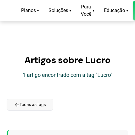
Para
Planos
Soluções
Educação
▾
▾
▾
▾
Você
Artigos sobre Lucro
1 artigo encontrado com a tag "Lucro"
arrow_back
Todas as tags