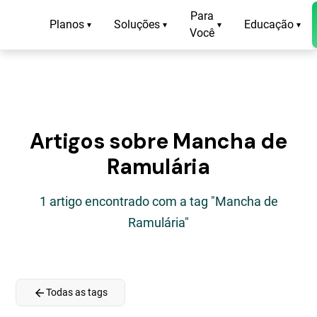
Para
Planos
Soluções
Educação
▾
▾
▾
▾
Você
Artigos sobre Mancha de
Ramulária
1 artigo encontrado com a tag "Mancha de
Ramulária"
arrow_back
Todas as tags