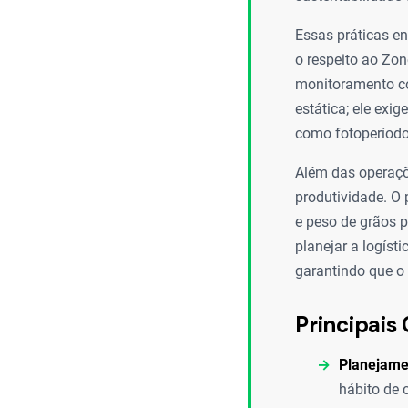
Essas práticas en
o respeito ao Zo
monitoramento co
estática; ele exi
como fotoperíodo, 
Além das operaçõ
produtividade. O
e peso de grãos p
planejar a logíst
garantindo que o 
Principais 
Planejame
hábito de 