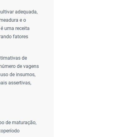
ultivar adequada,
emeadura e o
é uma receita
erando fatores
timativas de
, número de vagens
o uso de insumos,
ais assertivas,
po de maturação,
toperíodo