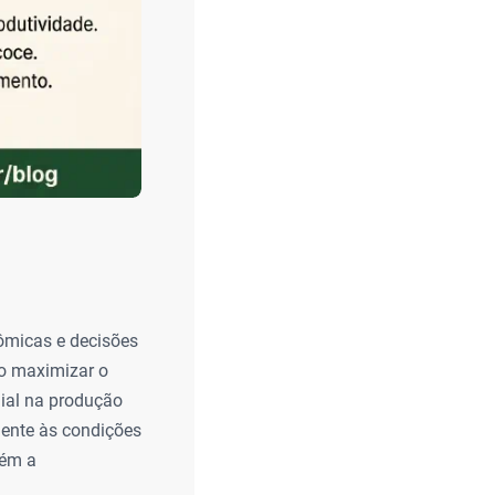
ômicas e decisões
do maximizar o
dial na produção
mente às condições
bém a