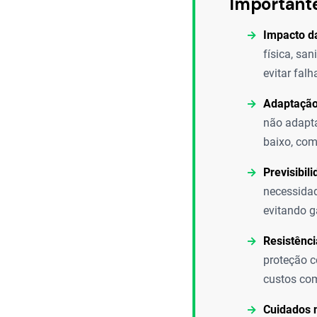
Important
Impacto d
física, sa
evitar falh
Adaptação
não adapta
baixo, co
Previsibil
necessidad
evitando g
Resistênci
proteção c
custos com
Cuidados n