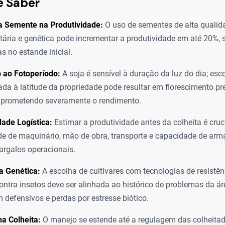
e Saber
a Semente na Produtividade:
O uso de sementes de alta qualida
nitária e genética pode incrementar a produtividade em até 20%,
as no estande inicial.
 ao Fotoperíodo:
A soja é sensível à duração da luz do dia; esc
da à latitude da propriedade pode resultar em florescimento pr
mprometendo severamente o rendimento.
idade Logística:
Estimar a produtividade antes da colheita é cruci
e de maquinário, mão de obra, transporte e capacidade de ar
argalos operacionais.
a Genética:
A escolha de cultivares com tecnologias de resistên
ontra insetos deve ser alinhada ao histórico de problemas da ár
 defensivos e perdas por estresse biótico.
a Colheita:
O manejo se estende até a regulagem das colheitad