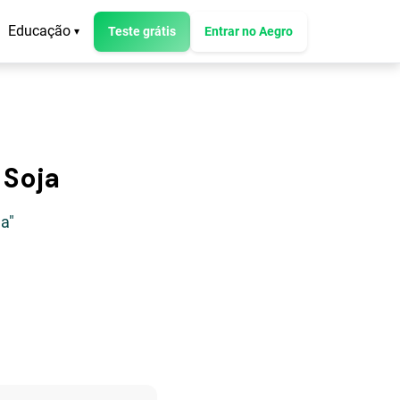
Educação
Teste grátis
Entrar no Aegro
▾
 Soja
a"