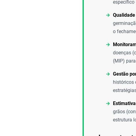
específico
Qualidade
germinação
o fechamen
Monitorame
doenças (c
(MIP) para
Gestão po
históricos
estratégia
Estimativa
grãos (con
estrutura l