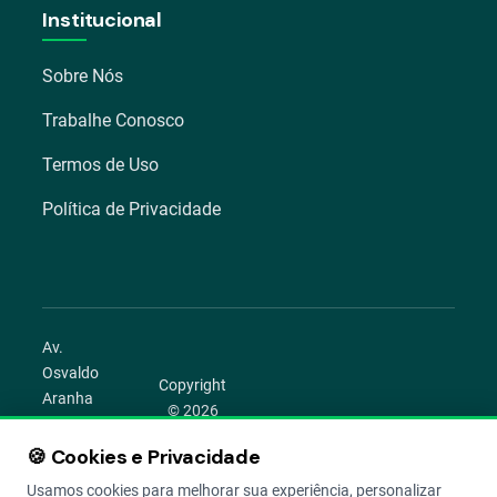
Institucional
Sobre Nós
Trabalhe Conosco
Termos de Uso
Política de Privacidade
Av.
Osvaldo
Copyright
Aranha
© 2026
1022 –
Aegro.
Bom
🍪 Cookies e Privacidade
play_circle
camera_alt
public
work
Todos os
Fim,
direitos
Usamos cookies para melhorar sua experiência, personalizar