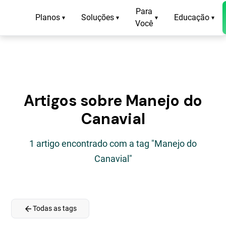
Para
Planos
Soluções
Educação
▾
▾
▾
▾
Você
Artigos sobre Manejo do
Canavial
1 artigo encontrado com a tag "Manejo do
Canavial"
arrow_back
Todas as tags