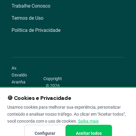
Trabalhe Conosco
Termos de Uso
Política de Privacidade
Av.
Osvaldo
Copyright
Aranha
© 2026
1022 –
Aegro.
Bom
🍪 Cookies e Privacidade
play_circle
camera_alt
public
work
Todos os
Fim,
direitos
Usamos cookies para melhorar sua experiência, personalizar
Porto
reservados.
conteúdo e analisar nosso tráfego. Ao clicar em "Aceitar todos",
Alegre –
você concorda com o uso de cookies.
Saiba mais
RS
Configurar
Aceitar todos