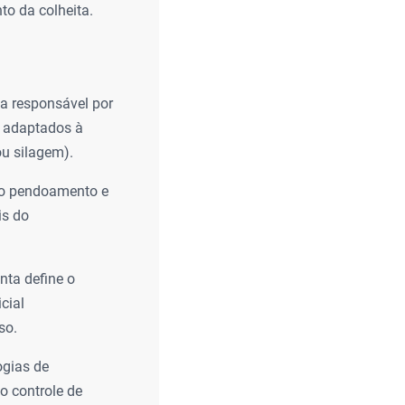
to da colheita.
a responsável por
s adaptados à
ou silagem).
 no pendoamento e
is do
nta define o
cial
so.
ogias de
 o controle de