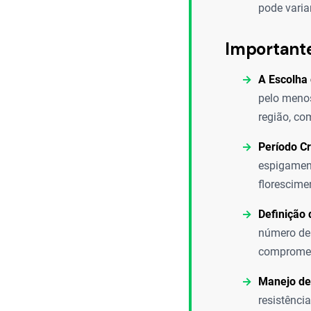
pode varia
Important
A Escolha 
pelo menos
região, co
Período Cr
espigament
florescime
Definição 
número de 
compromete
Manejo de
resistência