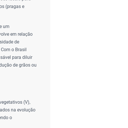
os (pragas e
ve um
volve em relação
nsidade de
. Com o Brasil
ável para diluir
odução de grãos ou
egetativos (V),
seados na evolução
endo o