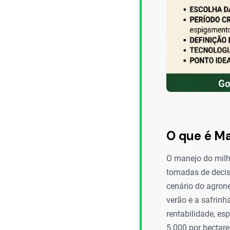
O que é Ma
O manejo do milh
tomadas de decisã
cenário do agrone
verão e a safrinh
rentabilidade, e
5.000 por hectare