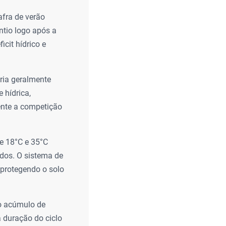
afra de verão
ntio logo após a
icit hídrico e
aria geralmente
 hídrica,
mente a competição
e 18°C e 35°C
dos. O sistema de
 protegendo o solo
o acúmulo de
a duração do ciclo