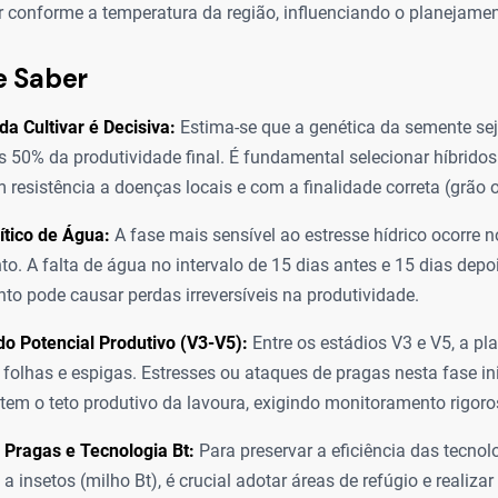
r conforme a temperatura da região, influenciando o planejamen
e Saber
da Cultivar é Decisiva:
Estima-se que a genética da semente sej
 50% da produtividade final. É fundamental selecionar híbrido
m resistência a doenças locais e com a finalidade correta (grão 
ítico de Água:
A fase mais sensível ao estresse hídrico ocorre
o. A falta de água no intervalo de 15 dias antes e 15 dias depo
nto pode causar perdas irreversíveis na produtividade.
do Potencial Produtivo (V3-V5):
Entre os estádios V3 e V5, a pla
folhas e espigas. Estresses ou ataques de pragas nesta fase ini
m o teto produtivo da lavoura, exigindo monitoramento rigoro
 Pragas e Tecnologia Bt:
Para preservar a eficiência das tecnol
 a insetos (milho Bt), é crucial adotar áreas de refúgio e realizar