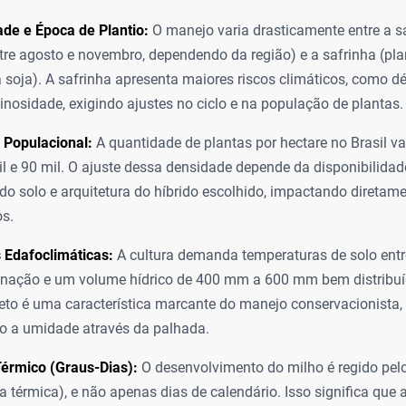
de e Época de Plantio:
O manejo varia drasticamente entre a s
ntre agosto e novembro, dependendo da região) e a safrinha (pla
a soja). A safrinha apresenta maiores riscos climáticos, como déf
nosidade, exigindo ajustes no ciclo e na população de plantas.
 Populacional:
A quantidade de plantas por hectare no Brasil v
il e 90 mil. O ajuste dessa densidade depende da disponibilidade
e do solo e arquitetura do híbrido escolhido, impactando direta
os.
 Edafoclimáticas:
A cultura demanda temperaturas de solo entr
inação e um volume hídrico de 400 mm a 600 mm bem distribuí
reto é uma característica marcante do manejo conservacionista,
o a umidade através da palhada.
érmico (Graus-Dias):
O desenvolvimento do milho é regido pel
a térmica), e não apenas dias de calendário. Isso significa que 