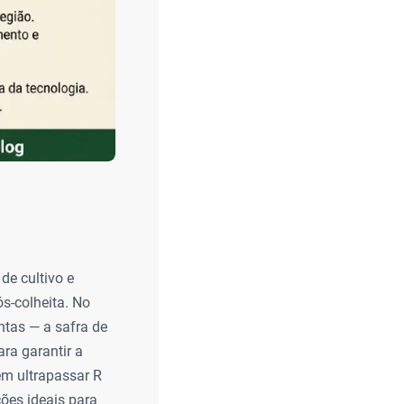
de cultivo e
s-colheita. No
ntas — a safra de
ara garantir a
em ultrapassar R
ções ideais para