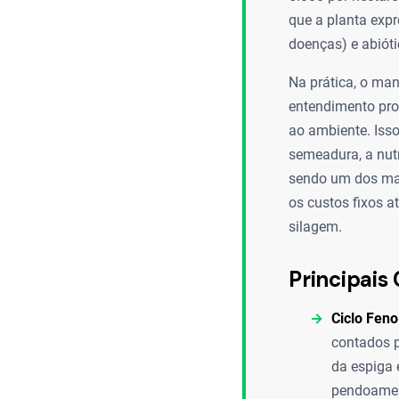
que a planta expr
doenças) e abióti
Na prática, o man
entendimento pro
ao ambiente. Isso 
semeadura, a nutr
sendo um dos maio
os custos fixos a
silagem.
Principais 
Ciclo Feno
contados p
da espiga 
pendoament