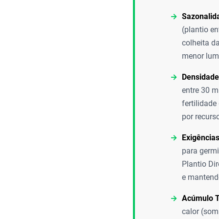
Sazonalida
(plantio e
colheita d
menor lumi
Densidade
entre 30 m
fertilidad
por recurs
Exigências
para germ
Plantio Di
e mantend
Acúmulo T
calor (som