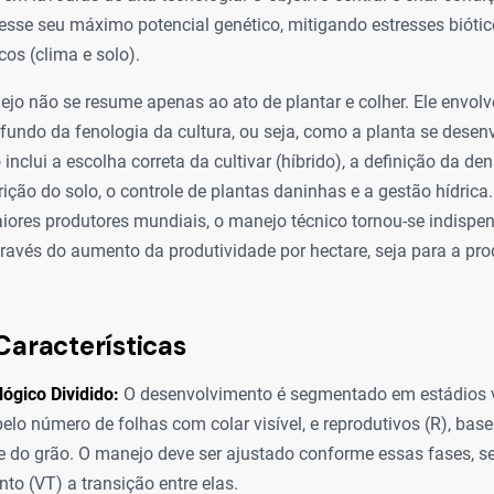
esse seu máximo potencial genético, mitigando estresses biótic
cos (clima e solo).
ejo não se resume apenas ao ato de plantar e colher. Ele envol
fundo da fenologia da cultura, ou seja, como a planta se desen
inclui a escolha correta da cultivar (híbrido), a definição da de
ição do solo, o controle de plantas daninhas e a gestão hídrica
res produtores mundiais, o manejo técnico tornou-se indispens
través do aumento da produtividade por hectare, seja para a pr
Características
lógico Dividido:
O desenvolvimento é segmentado em estádios v
elo número de folhas com colar visível, e reprodutivos (R), ba
e do grão. O manejo deve ser ajustado conforme essas fases, s
o (VT) a transição entre elas.