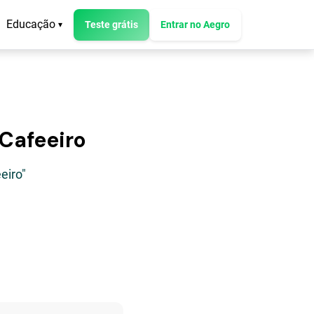
Educação
Teste grátis
Entrar no Aegro
▾
 Cafeeiro
eiro"