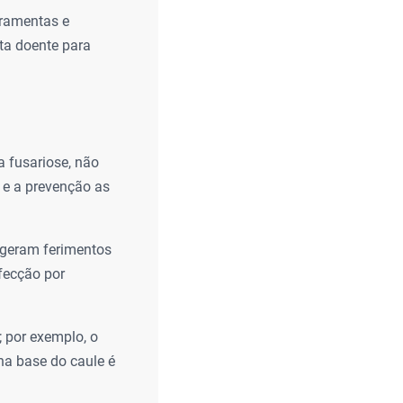
rramentas e
ta doente para
 fusariose, não
 e a prevenção as
 geram ferimentos
nfecção por
; por exemplo, o
na base do caule é