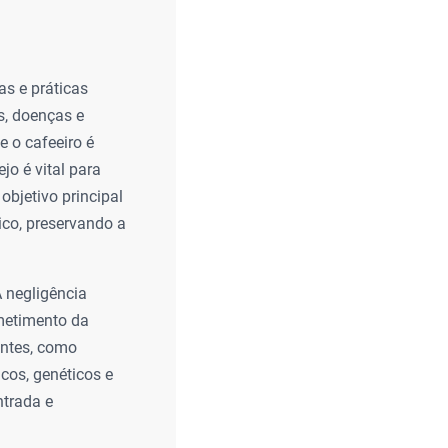
as e práticas
s, doenças e
e o cafeeiro é
o é vital para
bjetivo principal
co, preservando a
A negligência
ometimento da
entes, como
icos, genéticos e
ntrada e