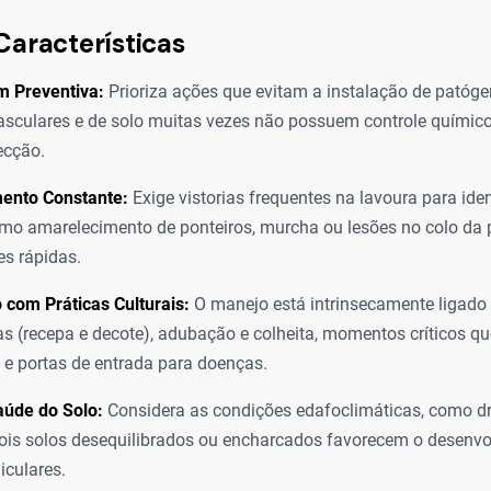
Características
 Preventiva:
Prioriza ações que evitam a instalação de patóge
sculares e de solo muitas vezes não possuem controle químico 
ecção.
ento Constante:
Exige vistorias frequentes na lavoura para ide
como amarelecimento de ponteiros, murcha ou lesões no colo da 
es rápidas.
 com Práticas Culturais:
O manejo está intrinsecamente ligado
 (recepa e decote), adubação e colheita, momentos críticos q
 e portas de entrada para doenças.
aúde do Solo:
Considera as condições edafoclimáticas, como d
pois solos desequilibrados ou encharcados favorecem o desenv
iculares.