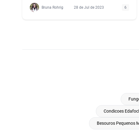
Bruna Rohrig
28 de Jul de 2023
6
Fung
Condicoes Edafocl
Besouros Pequenos 