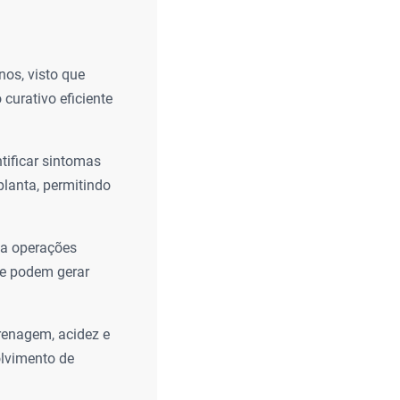
nos, visto que
curativo eficiente
ntificar sintomas
planta, permitindo
 a operações
ue podem gerar
renagem, acidez e
olvimento de