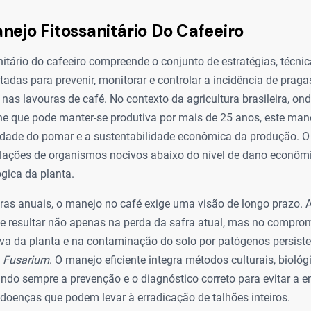
nejo Fitossanitário Do Cafeeiro
itário do cafeeiro compreende o conjunto de estratégias, técnic
das para prevenir, monitorar e controlar a incidência de praga
nas lavouras de café. No contexto da agricultura brasileira, ond
e que pode manter-se produtiva por mais de 25 anos, este manej
idade do pomar e a sustentabilidade econômica da produção. O o
lações de organismos nocivos abaixo do nível de dano econômi
ógica da planta.
uras anuais, o manejo no café exige uma visão de longo prazo. 
ode resultar não apenas na perda da safra atual, mas no compr
iva da planta e na contaminação do solo por patógenos persist
o
Fusarium
. O manejo eficiente integra métodos culturais, biológ
ando sempre a prevenção e o diagnóstico correto para evitar a e
doenças que podem levar à erradicação de talhões inteiros.