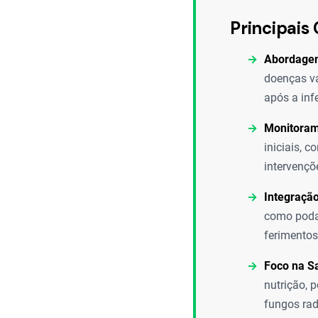
Principais 
Abordagem
doenças va
após a inf
Monitoram
iniciais, 
intervençõ
Integração
como podas
ferimentos
Foco na S
nutrição, 
fungos rad