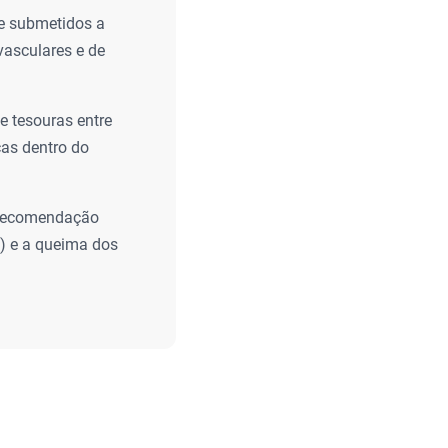
e submetidos a
vasculares e de
e tesouras entre
ças dentro do
 recomendação
o) e a queima dos