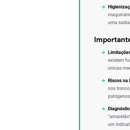
Higienizaç
maquinário
uma sadia
Important
Limitações
existem fu
únicas med
Riscos na
nos tronco
patógenos 
Diagnóstic
“amarelão”
um indicat