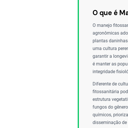
O que é Ma
O manejo fitossan
agronômicas adota
plantas daninhas 
uma cultura peren
garantir a longev
é manter as popu
integridade fisiol
Diferente de cult
fitossanitária p
estrutura vegetat
fungos do gêner
químicos, prioriz
disseminação de 