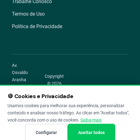
Trabalhe Conosco
Termos de Uso
Política de Privacidade
Av.
Osvaldo
Copyright
Aranha
© 2026
1022 –
Aegro.
Bom
🍪 Cookies e Privacidade
play_circle
camera_alt
public
work
Todos os
Fim,
direitos
Usamos cookies para melhorar sua experiência, personalizar
Porto
reservados.
conteúdo e analisar nosso tráfego. Ao clicar em "Aceitar todos",
Alegre –
você concorda com o uso de cookies.
Saiba mais
RS
Configurar
Aceitar todos