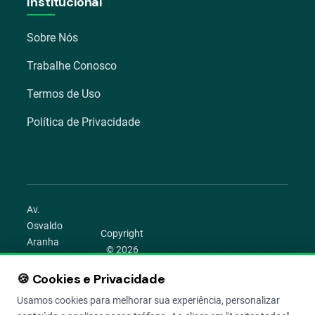
Institucional
Sobre Nós
Trabalhe Conosco
Termos de Uso
Política de Privacidade
Av.
Osvaldo
Copyright
Aranha
© 2026
1022 –
Aegro.
Bom
🍪 Cookies e Privacidade
play_circle
camera_alt
public
work
Todos os
Fim,
direitos
Usamos cookies para melhorar sua experiência, personalizar
Porto
reservados.