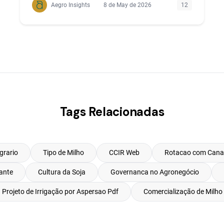
Aegro Insights
8 de May de 2026
12
Tags Relacionadas
grario
Tipo de Milho
CCIR Web
Rotacao com Cana
zante
Cultura da Soja
Governanca no Agronegócio
Projeto de Irrigação por Aspersao Pdf
Comercialização de Milho