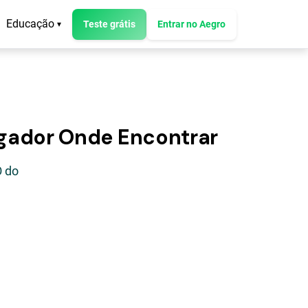
Educação
Teste grátis
Entrar no Aegro
▾
egador Onde Encontrar
O do