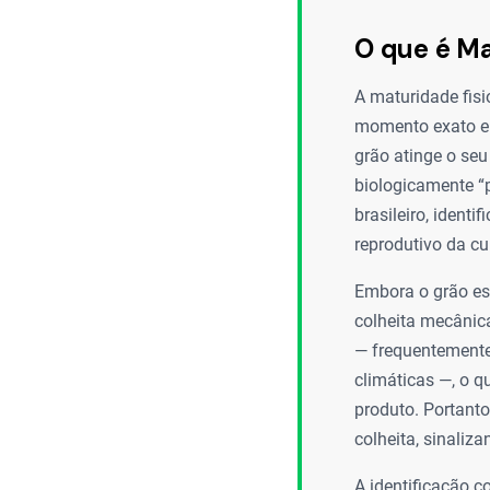
O que é Ma
A maturidade fisi
momento exato em
grão atinge o seu
biologicamente “
brasileiro, identi
reprodutivo da cu
Embora o grão es
colheita mecânica
— frequentemente
climáticas —, o 
produto. Portanto
colheita, sinaliz
A identificação 