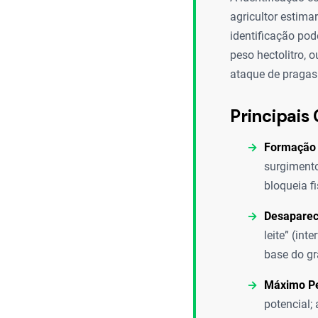
agricultor estimar
identificação po
peso hectolitro,
ataque de pragas
Principais 
Formação
surgiment
bloqueia f
Desaparec
leite” (int
base do gr
Máximo Pe
potencial;