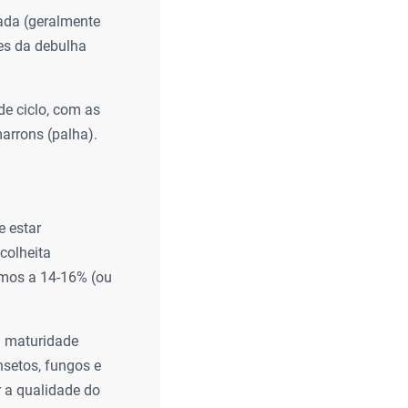
ada (geralmente
tes da debulha
de ciclo, com as
arrons (palha).
e estar
 colheita
imos a 14-16% (ou
 maturidade
nsetos, fungos e
 a qualidade do