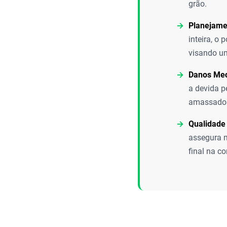
grão.
Planejame
inteira, o
visando um 
Danos Mec
a devida p
amassados,
Qualidade
assegura m
final na c