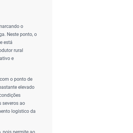
 marcando o
a. Neste ponto, o
e está
dutor rural
ativo e
 com o ponto de
 bastante elevado
 condições
s severos ao
ento logístico da
 pois permite ao