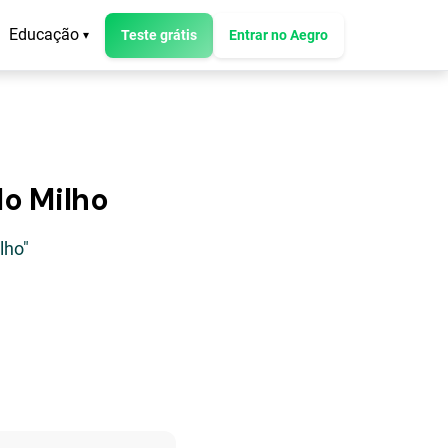
Educação
Teste grátis
Entrar no Aegro
▾
do Milho
lho"