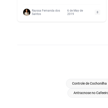
Rayssa Fernanda dos
6 de May de
8
Santos
2019
Controle de Cochonilha
Antracnose no Cafeeir