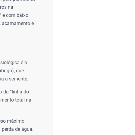
rros na
” e com baixo
es, acamamento e
siológica é o
abugo), que
ra a semente.
o da “linha do
cimento total na
peso máximo
a perda de água.