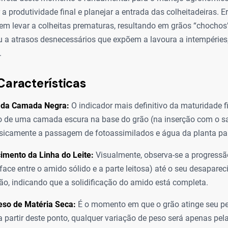
 a produtividade final e planejar a entrada das colheitadeiras. E
dem levar a colheitas prematuras, resultando em grãos “chochos
 ou a atrasos desnecessários que expõem a lavoura a intempéri
.
Características
 da Camada Negra:
O indicador mais definitivo da maturidade fi
o de uma camada escura na base do grão (na inserção com o s
isicamente a passagem de fotoassimilados e água da planta pa
imento da Linha do Leite:
Visualmente, observa-se a progressã
erface entre o amido sólido e a parte leitosa) até o seu desapare
ão, indicando que a solidificação do amido está completa.
so de Matéria Seca:
É o momento em que o grão atinge seu 
 a partir deste ponto, qualquer variação de peso será apenas pel