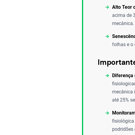
Alto Teor
acima de 3
mecânica.
Senescênc
folhas e o
Important
Diferença 
fisiologic
mecânica i
até 25% se
Monitoram
fisiológic
podridões 