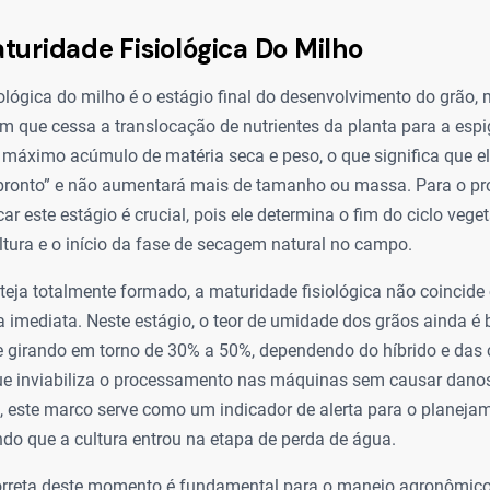
turidade Fisiológica Do Milho
ológica do milho é o estágio final do desenvolvimento do grão,
 que cessa a translocação de nutrientes da planta para a espig
 máximo acúmulo de matéria seca e peso, o que significa que el
pronto” e não aumentará mais de tamanho ou massa. Para o pro
ficar este estágio é crucial, pois ele determina o fim do ciclo veget
ltura e o início da fase de secagem natural no campo.
teja totalmente formado, a maturidade fisiológica não coincide
 imediata. Neste estágio, o teor de umidade dos grãos ainda é
 girando em torno de 30% a 50%, dependendo do híbrido e das
que inviabiliza o processamento nas máquinas sem causar dano
, este marco serve como um indicador de alerta para o planejam
ando que a cultura entrou na etapa de perda de água.
correta deste momento é fundamental para o manejo agronômico,