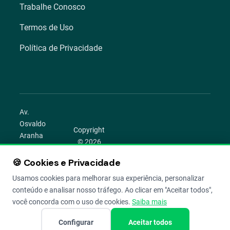
Trabalhe Conosco
Termos de Uso
Política de Privacidade
Av.
Osvaldo
Copyright
Aranha
© 2026
1022 –
Aegro.
Bom
🍪 Cookies e Privacidade
play_circle
camera_alt
public
work
Todos os
Fim,
direitos
Usamos cookies para melhorar sua experiência, personalizar
Porto
reservados.
conteúdo e analisar nosso tráfego. Ao clicar em "Aceitar todos",
Alegre –
você concorda com o uso de cookies.
Saiba mais
RS
Configurar
Aceitar todos