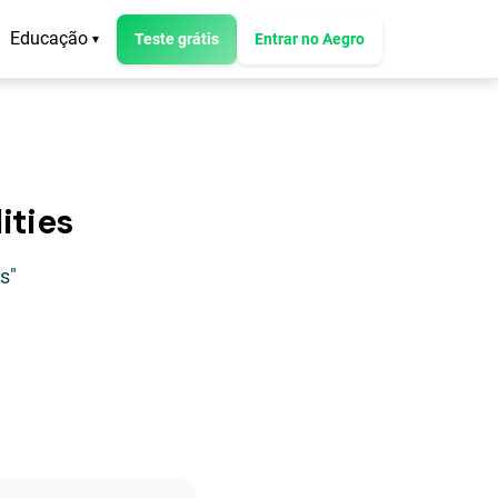
Educação
Teste grátis
Entrar no Aegro
▾
ities
s"