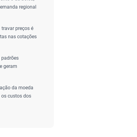
a demanda regional
 travar preços é
ptas nas cotações
 padrões
de geram
iação da moeda
e os custos dos