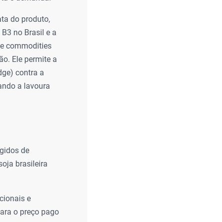
ta do produto,
B3 no Brasil e a
de commodities
o. Ele permite a
dge) contra a
ando a lavoura
ígidos de
oja brasileira
cionais e
para o preço pago