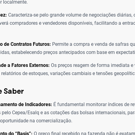
r localmente.
dez:
Caracteriza-se pelo grande volume de negociações diárias, 
erá compradores e vendedores disponíveis, facilitando a entra
o de Contratos Futuros:
Permite a compra e venda de safras q
idas, estabelecendo preços antecipados com base em expectat
ade a Fatores Externos:
Os preços reagem de forma imediata e v
, relatórios de estoques, variações cambiais e tensões geopolític
e Saber
mento de Indicadores:
É fundamental monitorar índices de re
 pelo Cepea/Esalq e as cotações das bolsas internacionais, para
 oportunidade na comercialização.
nto do “Basis”:
O preço final recebido na fazenda não é exatam