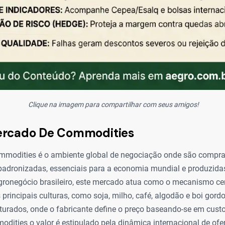
Clique na imagem para compartilhar com seus amigos!
ercado De Commodities
modities é o ambiente global de negociação onde são compra
padronizadas, essenciais para a economia mundial e produzidas
gronegócio brasileiro, este mercado atua como o mecanismo ce
 principais culturas, como soja, milho, café, algodão e boi gordo
urados, onde o fabricante define o preço baseando-se em cust
dities o valor é estipulado pela dinâmica internacional de of