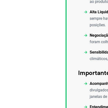
ao produto
Alta Liqui
sempre hav
posições.
Negociaçã
foram colh
Sensibilid
climáticos
Important
Acompanha
divulgados
janelas de
Entendime