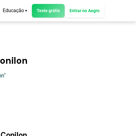
Educação
Teste grátis
Entrar no Aegro
▾
onilon
on"
 Conilon