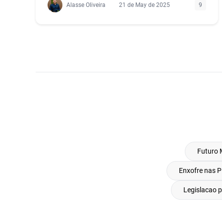
Alasse Oliveira
21 de May de 2025
9
Futuro 
Enxofre nas P
Legislacao 