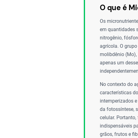
O que é Mi
Os micronutriente
em quantidades 
nitrogênio, fósfo
agrícola. O grupo 
molibdênio (Mo), 
apenas um desses
independentement
No contexto do ag
características d
intemperizados e
da fotossíntese, 
celular. Portanto
indispensáveis p
grãos, frutos e f