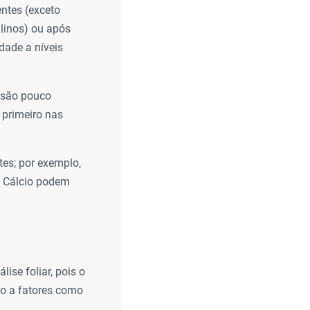
entes (exceto
linos) ou após
dade a níveis
 são pouco
 primeiro nas
tes; por exemplo,
de Cálcio podem
ise foliar, pois o
do a fatores como