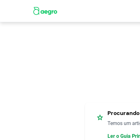
Procurando 
star
Temos um artig
Ler o Guia Pri