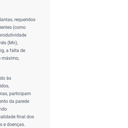
lantas, requeridos
ientes (como
 produtividade
anês (Mn),
g, a falta de
vo máximo,
ido às
idos,
mas, participam
mento da parede
endo
alidade final dos
as e doenças.