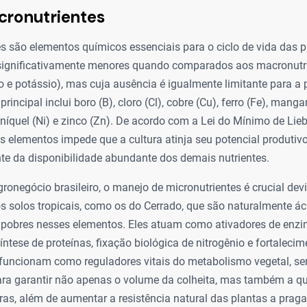
cronutrientes
s são elementos químicos essenciais para o ciclo de vida das p
significativamente menores quando comparados aos macronutr
ro e potássio), mas cuja ausência é igualmente limitante para a
principal inclui boro (B), cloro (Cl), cobre (Cu), ferro (Fe), mang
níquel (Ni) e zinco (Zn). De acordo com a Lei do Mínimo de Liebi
 elementos impede que a cultura atinja seu potencial produti
e da disponibilidade abundante dos demais nutrientes.
ronegócio brasileiro, o manejo de micronutrientes é crucial dev
os solos tropicais, como os do Cerrado, que são naturalmente ác
 pobres nesses elementos. Eles atuam como ativadores de enzi
síntese de proteínas, fixação biológica de nitrogênio e fortaleci
, funcionam como reguladores vitais do metabolismo vegetal, s
ara garantir não apenas o volume da colheita, mas também a qu
ibras, além de aumentar a resistência natural das plantas a prag