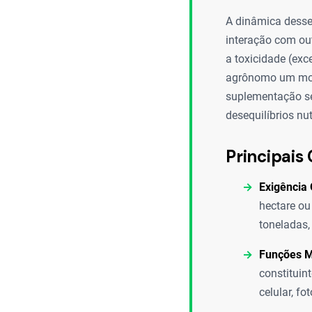
A dinâmica desses
interação com out
a toxicidade (exc
agrônomo um moni
suplementação sej
desequilíbrios nu
Principais 
Exigência 
hectare ou
toneladas,
Funções M
constituin
celular, f