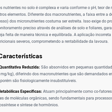
 nutrientes no solo é complexa e varia conforme o pH, teor de 
ros elementos. Diferente dos macronutrientes, a faixa entre a def
esso) dos micronutrientes costuma ser estreita. Isso exige do pro
toramento preciso através de análises de solo e foliares, gara
a feita de maneira técnica e equilibrada. A aplicação incorreta
tricionais severos, comprometendo a rentabilidade da lavoura.
Características
Quantitativa Reduzida:
São absorvidos em pequenas quantidad
 mg/kg), diferindo dos macronutrientes que são demandados e
 porém são fisiologicamente insubstituíveis.
etabólicas Específicas:
Atuam principalmente como co-fatores
tes de moléculas orgânicas, sendo fundamentais para processo
otossíntese e síntese de hormônios.