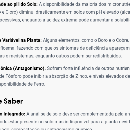
ade ao pH do Solo:
A disponibilidade da maioria dos micronutri
 e Cloro) diminui drasticamente em solos com pH elevado (alca
xcessivas, enquanto a acidez extrema pode aumentar a solubili
 Variável na Planta:
Alguns elementos, como o Boro e o Cobre,
floema, fazendo com que os sintomas de deficiência apareçam
as e meristemas, enquanto outros podem ser redistribuídos.
Iônica (Antagonismo):
Sofrem forte influência de outros nutrien
de Fósforo pode inibir a absorção de Zinco, e níveis elevados 
sponibilidade de Ferro.
e Saber
o Integrado:
A análise de solo deve ser complementada pela anál
pode estar presente no solo mas indisponível para a planta devi
uado, compactação ou antagonismo químico.