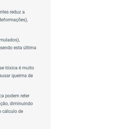
entes reduz a
 deformações),
rmulados),
 sendo esta última
se tóxica é muito
causar queima de
ca podem reter
ação, diminuindo
o cálculo de