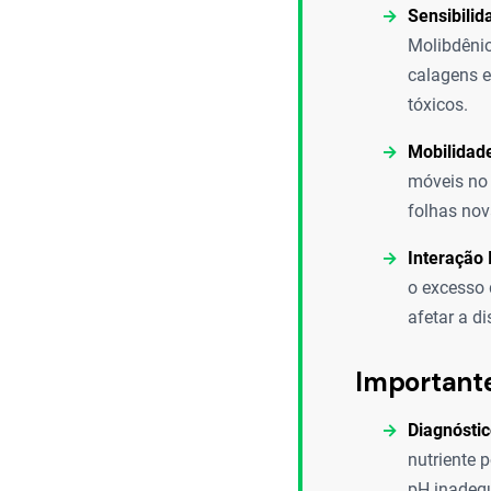
Sensibilid
Molibdênio
calagens e
tóxicos.
Mobilidade
móveis no 
folhas nov
Interação 
o excesso 
afetar a di
Important
Diagnóstic
nutriente 
pH inadeq