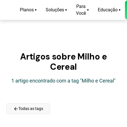
Para
Planos
Soluções
Educação
▾
▾
▾
▾
Você
Artigos sobre Milho e
Cereal
1 artigo encontrado com a tag "Milho e Cereal"
arrow_back
Todas as tags