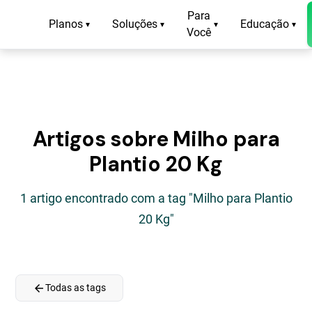
Para
Planos
Soluções
Educação
▾
▾
▾
▾
Você
Artigos sobre Milho para
Plantio 20 Kg
1 artigo encontrado com a tag "Milho para Plantio
20 Kg"
arrow_back
Todas as tags