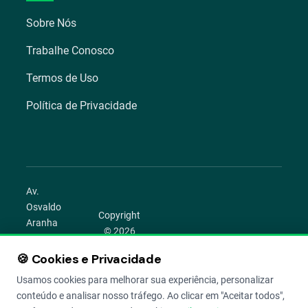
Sobre Nós
Trabalhe Conosco
Termos de Uso
Política de Privacidade
Av.
Osvaldo
Copyright
Aranha
© 2026
1022 –
Aegro.
Bom
🍪 Cookies e Privacidade
play_circle
camera_alt
public
work
Todos os
Fim,
direitos
Usamos cookies para melhorar sua experiência, personalizar
Porto
reservados.
conteúdo e analisar nosso tráfego. Ao clicar em "Aceitar todos",
Alegre –