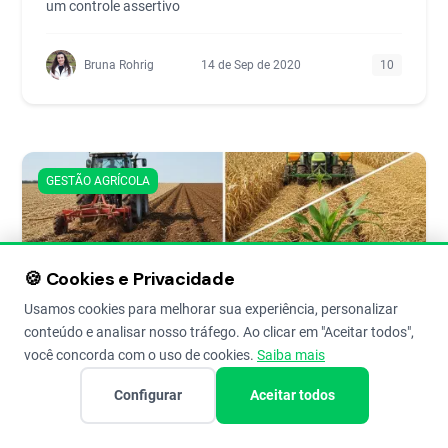
um controle assertivo
Bruna Rohrig
14 de Sep de 2020
10
GESTÃO AGRÍCOLA
🍪 Cookies e Privacidade
Usamos cookies para melhorar sua experiência, personalizar
conteúdo e analisar nosso tráfego. Ao clicar em "Aceitar todos",
você concorda com o uso de cookies.
Saiba mais
Preparo do Solo para Milho: Escolha o
Configurar
Aceitar todos
Sistema Ideal para sua Propriedade
Preparo do solo para plantio de milho: entenda qual é o