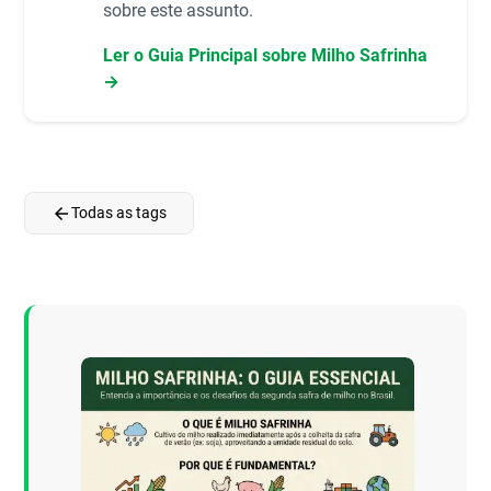
sobre este assunto.
Ler o Guia Principal sobre Milho Safrinha
→
arrow_back
Todas as tags