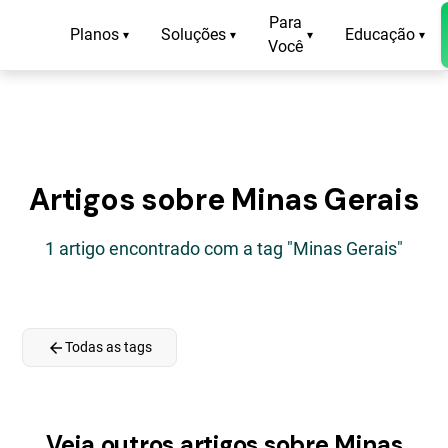
Para
Planos
Soluções
Educação
▾
▾
▾
▾
Você
Artigos sobre Minas Gerais
1 artigo encontrado com a tag "Minas Gerais"
arrow_back
Todas as tags
Veja outros artigos sobre Minas