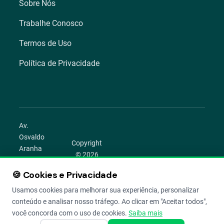
Sobre Nós
Trabalhe Conosco
Termos de Uso
Política de Privacidade
Av.
Osvaldo
Copyright
Aranha
© 2026
1022 –
Aegro.
Bom
🍪 Cookies e Privacidade
play_circle
camera_alt
public
work
Todos os
Fim,
direitos
Usamos cookies para melhorar sua experiência, personalizar
Porto
reservados.
conteúdo e analisar nosso tráfego. Ao clicar em "Aceitar todos",
Alegre –
você concorda com o uso de cookies.
Saiba mais
RS