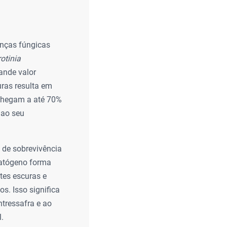
nças fúngicas
rotinia
ande valor
uras resulta em
 chegam a até 70%
 ao seu
 de sobrevivência
patógeno forma
tes escuras e
s. Isso significa
ntressafra e ao
.