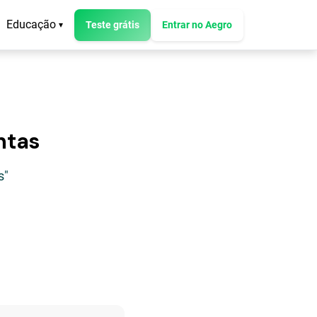
Educação
Teste grátis
Entrar no Aegro
▾
ntas
s"