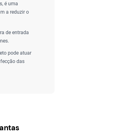
s, é uma
m a reduzir o
ira de entrada
enes.
eto pode atuar
infecção das
lantas