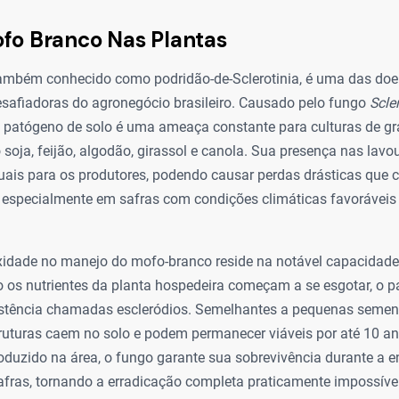
fo Branco Nas Plantas
ambém conhecido como podridão-de-Sclerotinia, é uma das doe
esafiadoras do agronegócio brasileiro. Causado pelo fungo
Scle
te patógeno de solo é uma ameaça constante para culturas de gr
oja, feijão, algodão, girassol e canola. Sua presença nas lavo
ais para os produtores, podendo causar perdas drásticas que
, especialmente em safras com condições climáticas favoráveis
idade no manejo do mofo-branco reside na notável capacidade
 os nutrientes da planta hospedeira começam a se esgotar, o 
sistência chamadas escleródios. Semelhantes a pequenas semen
truturas caem no solo e podem permanecer viáveis por até 10 ano
oduzido na área, o fungo garante sua sobrevivência durante a e
afras, tornando a erradicação completa praticamente impossível