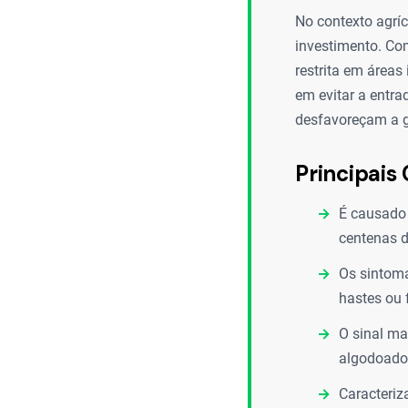
No contexto agríc
investimento. Com
restrita em área
em evitar a entr
desfavoreçam a g
Principais 
É causado
centenas d
Os sintoma
hastes ou 
O sinal ma
algodoado 
Caracteriz