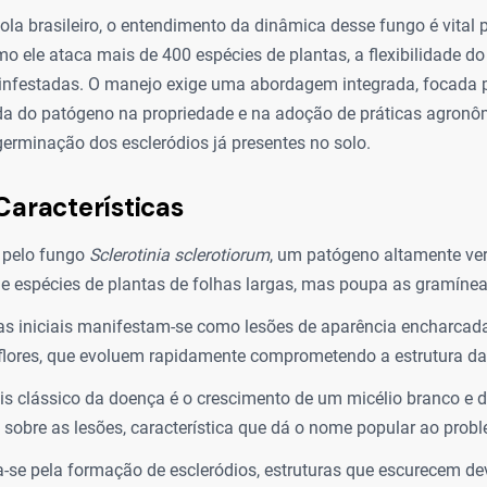
ola brasileiro, o entendimento da dinâmica desse fungo é vital 
o ele ataca mais de 400 espécies de plantas, a flexibilidade do
s infestadas. O manejo exige uma abordagem integrada, focada p
ada do patógeno na propriedade e na adoção de práticas agron
erminação dos escleródios já presentes no solo.
Características
 pelo fungo
Sclerotinia sclerotiorum
, um patógeno altamente vers
e espécies de plantas de folhas largas, mas poupa as gramínea
s iniciais manifestam-se como lesões de aparência encharcada
flores, que evoluem rapidamente comprometendo a estrutura da
is clássico da doença é o crescimento de um micélio branco e 
sobre as lesões, característica que dá o nome popular ao prob
a-se pela formação de escleródios, estruturas que escurecem d