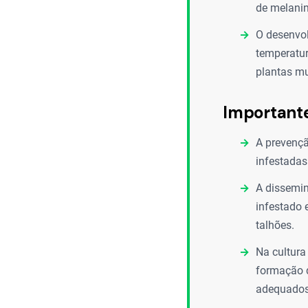
de melanin
O desenvol
temperatu
plantas mu
Important
A prevençã
infestadas
A dissemin
infestado 
talhões.
Na cultura 
formação d
adequados