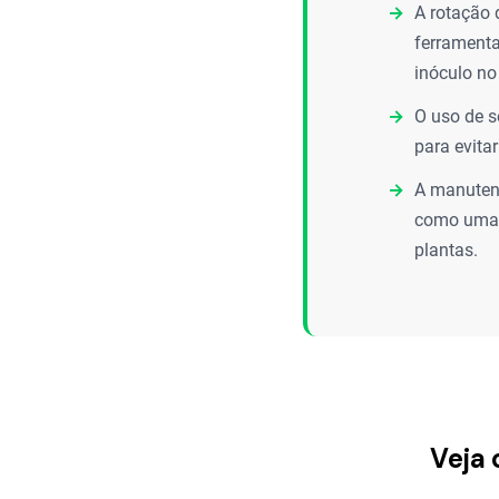
A rotação 
ferramenta
inóculo no
O uso de s
para evita
A manutenç
como uma b
plantas.
Veja 