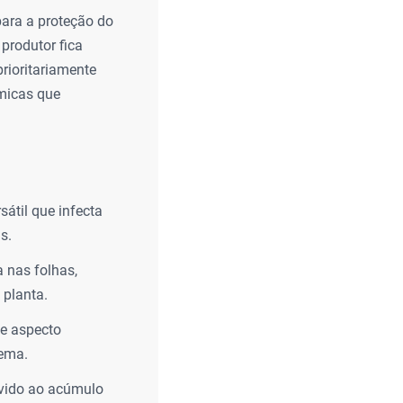
para a proteção do
 produtor fica
rioritariamente
ômicas que
átil que infecta
s.
 nas folhas,
 planta.
de aspecto
lema.
evido ao acúmulo