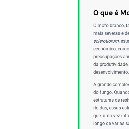
O que é Mo
O mofo-branco, t
mais severas e d
sclerotiorum
, es
econômico, como s
preocupações anu
da produtividade
desenvolvimento.
A grande complex
do fungo. Quando
estruturas de re
rígidas, essas es
que, uma vez intr
longo de várias s