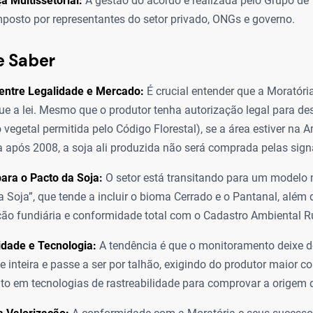
 Multissetorial:
A gestão do acordo é realizada pelo Grupo de
posto por representantes do setor privado, ONGs e governo.
e Saber
 entre Legalidade e Mercado:
É crucial entender que a Moratóri
 que a lei. Mesmo que o produtor tenha autorização legal para 
 vegetal permitida pelo Código Florestal), se a área estiver na 
após 2008, a soja ali produzida não será comprada pelas signa
ara o Pacto da Soja:
O setor está transitando para um modelo 
a Soja”, que tende a incluir o bioma Cerrado e o Pantanal, além d
ção fundiária e conformidade total com o Cadastro Ambiental R
idade e Tecnologia:
A tendência é que o monitoramento deixe d
e inteira e passe a ser por talhão, exigindo do produtor maior co
to em tecnologias de rastreabilidade para comprovar a origem 