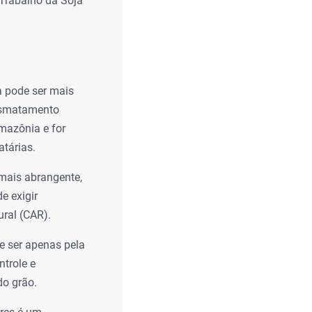
 Trabalho da Soja
a pode ser mais
desmatamento
Amazônia e for
tárias.
mais abrangente,
e exigir
ural (CAR).
e ser apenas pela
ntrole e
do grão.