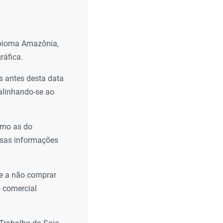
 bioma Amazônia,
ráfica.
 antes desta data
 alinhando-se ao
omo as do
essas informações
se a não comprar
 comercial