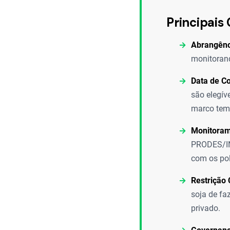
Principais 
Abrangênc
monitorand
Data de Co
são elegív
marco temp
Monitorame
PRODES/INP
com os pol
Restrição 
soja de f
privado.