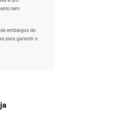
res é um
mento tem
 de embargos do
s para garantir o
ja