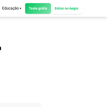
Educação
Teste grátis
Entrar no Aegro
▾
a