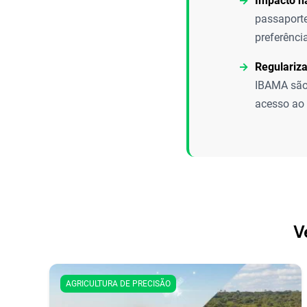
Impacto n
passaporte
preferênci
Regulariz
IBAMA são 
acesso ao 
V
AGRICULTURA DE PRECISÃO