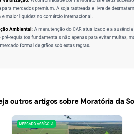
a Valorização:
A conformidade com a Moratória e seus sucesso
 para mercados premium. A soja rastreada e livre de desmata
a e maior liquidez no comércio internacional.
ação Ambiental:
A manutenção do CAR atualizado e a ausência
pré-requisitos fundamentais não apenas para evitar multas, ma
mercado formal de grãos sob estas regras.
eja outros artigos sobre Moratória da So
MERCADO AGRÍCOLA