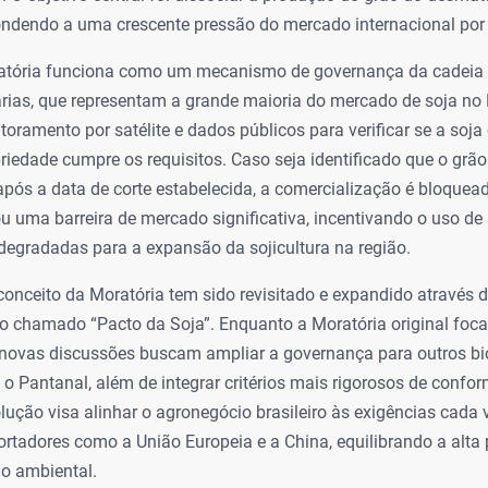
ndendo a uma crescente pressão do mercado internacional por 
ratória funciona como um mecanismo de governança da cadeia 
ias, que representam a grande maioria do mercado de soja no B
oramento por satélite e dados públicos para verificar se a soj
riedade cumpre os requisitos. Caso seja identificado que o gr
pós a data de corte estabelecida, a comercialização é bloquea
iou uma barreira de mercado significativa, incentivando o uso de
degradadas para a expansão da sojicultura na região.
onceito da Moratória tem sido revisitado e expandido através 
o o chamado “Pacto da Soja”. Enquanto a Moratória original foc
novas discussões buscam ampliar a governança para outros bi
o Pantanal, além de integrar critérios mais rigorosos de confo
olução visa alinhar o agronegócio brasileiro às exigências cada
portadores como a União Europeia e a China, equilibrando a alta
o ambiental.