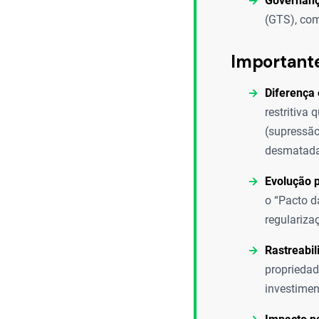
Governança
(GTS), com
Important
Diferença
restritiva
(supressão
desmatada 
Evolução p
o “Pacto d
regulariza
Rastreabil
propriedad
investimen