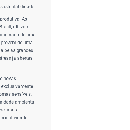
sustentabilidade.
produtiva. As
rasil, utilizam
a originada de uma
ão provém de uma
da pelas grandes
 áreas já abertas
de novas
a exclusivamente
omas sensíveis,
rmidade ambiental
 vez mais
 produtividade