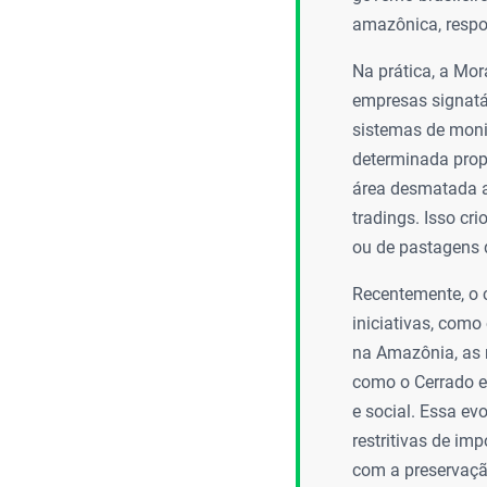
amazônica, respo
Na prática, a Mo
empresas signatár
sistemas de monit
determinada prop
área desmatada a
tradings. Isso cr
ou de pastagens 
Recentemente, o c
iniciativas, com
na Amazônia, as 
como o Cerrado e 
e social. Essa ev
restritivas de im
com a preservaçã