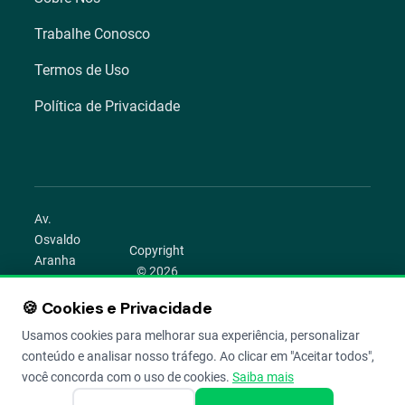
Trabalhe Conosco
Termos de Uso
Política de Privacidade
Av.
Osvaldo
Copyright
Aranha
© 2026
1022 –
Aegro.
Bom
🍪 Cookies e Privacidade
play_circle
camera_alt
public
work
Todos os
Fim,
direitos
Usamos cookies para melhorar sua experiência, personalizar
Porto
reservados.
conteúdo e analisar nosso tráfego. Ao clicar em "Aceitar todos",
Alegre –
você concorda com o uso de cookies.
Saiba mais
RS