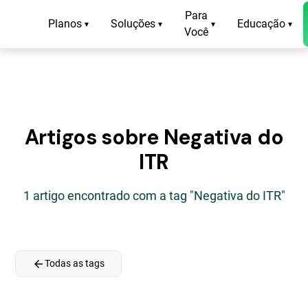
Para
Planos
Soluções
Educação
▾
▾
▾
▾
Você
Artigos sobre Negativa do
ITR
1 artigo encontrado com a tag "Negativa do ITR"
arrow_back
Todas as tags