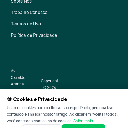
Sobre Nós
Trabalhe Conosco
Termos de Uso
Política de Privacidade
Av.
Osvaldo
Copyright
Aranha
© 2026
1022 –
Aegro.
Bom
🍪 Cookies e Privacidade
play_circle
camera_alt
public
work
Todos os
Fim,
direitos
Usamos cookies para melhorar sua experiência, personalizar
Porto
reservados.
conteúdo e analisar nosso tráfego. Ao clicar em "Aceitar todos",
Alegre –
você concorda com o uso de cookies.
Saiba mais
RS